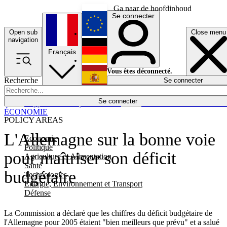
Ga naar de hoofdinhoud
Se connecter
Open sub
Close menu
English
navigation
Français
Deutsch
Vous êtes déconnecté.
Recherche
Se connecter
Español
Lumières éteintes
Se connecter
Rapporteur
Politique
Économie
Newsletters
Evénements
Em
ÉCONOMIE
POLICY AREAS
L'Allemagne sur la bonne voie
Economie
Politique
pour maîtriser son déficit
Agriculture et Alimentation
Santé
budgétaire
Technologies
Energie, Environnement et Transport
Défense
La Commission a déclaré que les chiffres du déficit budgétaire de
l'Allemagne pour 2005 étaient "bien meilleurs que prévu" et a salué