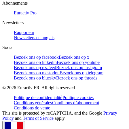
Abonnements
Euractiv Pro
Newsletters
Rapporteur
Newsletters en anglais
Social
Bezoek ons op facebook
Bezoek ons op x
Bezoek ons op linkedin
Bezoek ons op youtube
Bezoek ons op rss-feed
Bezoek ons op instagram
Bezoek ons op mastodon
Bezoek ons op telegram
Bezoek ons op bluesky
Bezoek ons op threads
©
2026
Euractiv FR. All rights reserved.
Politique de confidentialité
Politique cookies
Conditions générales
Conditions d’abonnement
Conditions de vente
This site is protected by reCAPTCHA, and the Google
Privacy
Policy
and
Terms of Service
apply.