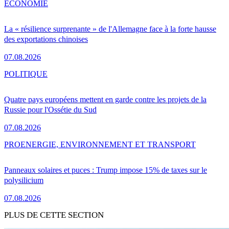
ÉCONOMIE
La « résilience surprenante » de l'Allemagne face à la forte hausse
des exportations chinoises
07.08.2026
POLITIQUE
Quatre pays européens mettent en garde contre les projets de la
Russie pour l'Ossétie du Sud
07.08.2026
PRO
ENERGIE, ENVIRONNEMENT ET TRANSPORT
Panneaux solaires et puces : Trump impose 15% de taxes sur le
polysilicium
07.08.2026
PLUS DE CETTE SECTION