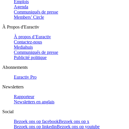
Emplois
Agenda
Communiqués de presse
Members’ Circle
À Propos d'Euractiv
À propos d’Euractiv
Contactez-nous
Mediahuis
Communiqués de presse
Publicité politique
Abonnements
Euractiv Pro
Newsletters
Rapporteur
Newsletters en anglais
Social
Bezoek ons op facebook
Bezoek ons op x
Bezoek ons op linkedin
Bezoek ons op youtube