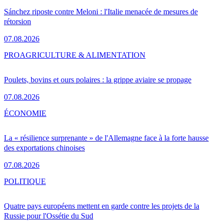
Sánchez riposte contre Meloni : l'Italie menacée de mesures de
rétorsion
07.08.2026
PRO
AGRICULTURE & ALIMENTATION
Poulets, bovins et ours polaires : la grippe aviaire se propage
07.08.2026
ÉCONOMIE
La « résilience surprenante » de l'Allemagne face à la forte hausse
des exportations chinoises
07.08.2026
POLITIQUE
Quatre pays européens mettent en garde contre les projets de la
Russie pour l'Ossétie du Sud