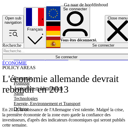
Ga naar de hoofdinhoud
Se connecter
Open sub
Close menu
English
navigation
Français
Deutsch
Vous êtes déconnecté.
Recherche
Se connecter
Español
Lumières éteintes
Se connecter
Rapporteur
Politique
Économie
Newsletters
Evénements
Em
ÉCONOMIE
POLICY AREAS
L'économie allemande devrait
Economie
Politique
rebondir en 2013
Agriculture et Alimentation
Santé
Technologies
Energie, Environnement et Transport
Défense
En 2012, la croissance de l'Allemagne s'est ralentie. Malgré la crise,
la première économie de la zone euro garde la confiance des
investisseurs, d'après des indicateurs économiques qui seront publiés
cette semaine.