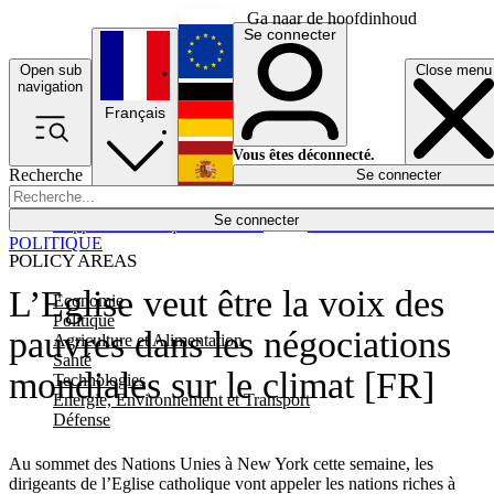
Ga naar de hoofdinhoud
Se connecter
Open sub
Close menu
English
navigation
Français
Deutsch
Vous êtes déconnecté.
Recherche
Se connecter
Español
Lumières éteintes
Se connecter
Rapporteur
Politique
Économie
Newsletters
Evénements
Em
POLITIQUE
POLICY AREAS
L’Eglise veut être la voix des
Economie
Politique
pauvres dans les négociations
Agriculture et Alimentation
Santé
mondiales sur le climat [FR]
Technologies
Energie, Environnement et Transport
Défense
Au sommet des Nations Unies à New York cette semaine, les
dirigeants de l’Eglise catholique vont appeler les nations riches à