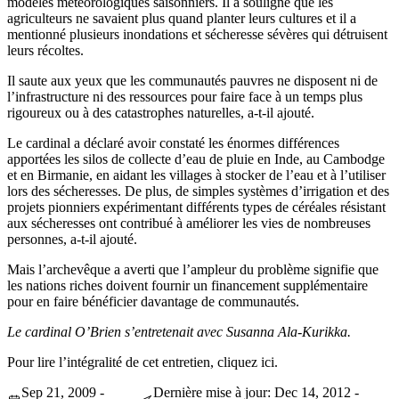
modèles météorologiques saisonniers. Il a souligné que les
agriculteurs ne savaient plus quand planter leurs cultures et il a
mentionné plusieurs inondations et sécheresse sévères qui détruisent
leurs récoltes.
Il saute aux yeux que les communautés pauvres ne disposent ni de
l’infrastructure ni des ressources pour faire face à un temps plus
rigoureux ou à des catastrophes naturelles, a-t-il ajouté.
Le cardinal a déclaré avoir constaté les énormes différences
apportées les silos de collecte d’eau de pluie en Inde, au Cambodge
et en Birmanie, en aidant les villages à stocker de l’eau et à l’utiliser
lors des sécheresses. De plus, de simples systèmes d’irrigation et des
projets pionniers expérimentant différents types de céréales résistant
aux sécheresses ont contribué à améliorer les vies de nombreuses
personnes, a-t-il ajouté.
Mais l’archevêque a averti que l’ampleur du problème signifie que
les nations riches doivent fournir un financement supplémentaire
pour en faire bénéficier davantage de communautés.
Le cardinal O’Brien s’entretenait avec Susanna Ala-Kurikka.
Pour lire l’intégralité de cet entretien, cliquez ici.
Sep 21, 2009 -
Dernière mise à jour: Dec 14, 2012 -