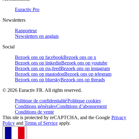
Euractiv Pro
Newsletters
Rapporteur
Newsletters en anglais
Social
Bezoek ons op facebook
Bezoek ons op x
Bezoek ons op linkedin
Bezoek ons op youtube
Bezoek ons op rss-feed
Bezoek ons op instagram
Bezoek ons op mastodon
Bezoek ons op telegram
Bezoek ons op bluesky
Bezoek ons op threads
©
2026
Euractiv FR. All rights reserved.
Politique de confidentialité
Politique cookies
Conditions générales
Conditions d’abonnement
Conditions de vente
This site is protected by reCAPTCHA, and the Google
Privacy
Policy
and
Terms of Service
apply.