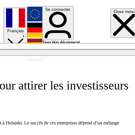
Se connecter
Close menu
English
Français
Deutsch
Vous êtes déconnecté.
Se connecter
Español
Lumières éteintes
r attirer les investisseurs
et à Helsinki. Le succès de ces entreprises dépend d’un mélange