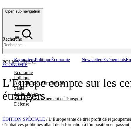
Open sub navigation
Recherche
Rapporteur
Politique
Économie
Newsletters
Evénements
Em
POLICY AREAS
ÉCONOMIE
Economie
Politique
L’Europe compte sur les cen
Agriculture et Alimentation
Santé
étrangers
Technologies
Energie, Environnement et Transport
Défense
ÉDITION SPÉCIALE
/ L’Europe tente de tirer profit de regroupeme
d’initiatives politiques allant de la formation à l’imposition en passan