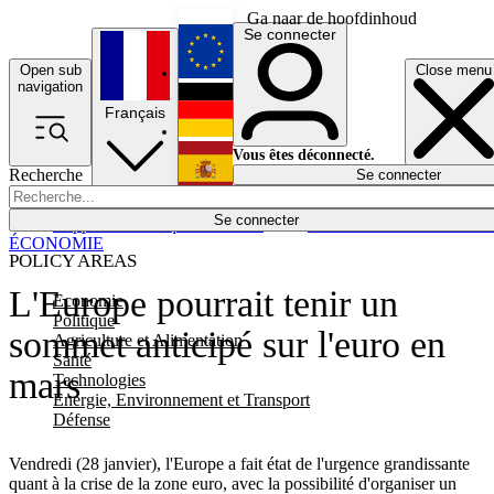
Ga naar de hoofdinhoud
Se connecter
Open sub
Close menu
English
navigation
Français
Deutsch
Vous êtes déconnecté.
Recherche
Se connecter
Español
Lumières éteintes
Se connecter
Rapporteur
Politique
Économie
Newsletters
Evénements
Em
ÉCONOMIE
POLICY AREAS
L'Europe pourrait tenir un
Economie
Politique
sommet anticipé sur l'euro en
Agriculture et Alimentation
Santé
mars
Technologies
Energie, Environnement et Transport
Défense
Vendredi (28 janvier), l'Europe a fait état de l'urgence grandissante
quant à la crise de la zone euro, avec la possibilité d'organiser un