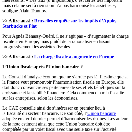
intéressants. « Les taux (d’imposition), c’est certes très important
mais cela ne sert à rien si on n’a pas harmonisé les assiettes »,
souligne Alain Trannoy.
>> A lire aussi :
Bruxelles enquête sur les impôts d’Apple,
Starbucks et Fiat
Pour Agnès Bénassy-Quéré, il ne s’agit pas « d’augmenter la charge
fiscale » en Europe, mais plutôt de la rationaliser en lissant
progressivement les assiettes fiscales.
>> A lire aussi :
La charge fiscale a augmenté en Europe
L’Union fiscale après l’Union bancaire ?
Le Conseil d’analyse économique ne s’arrête pas là. Il estime que si
la France veut promouvoir l’harmonisation fiscale en Europe, elle
doit donc convaincre ses partenaires de ses effets bénéfiques sur la
croissance et la stabilité financière. Cela commence par la fiscalité
sur les entreprises, selon les économistes.
Le CAE conseille ainsi de s’intéresser en premier lieu à
la fiscalité du secteur bancaire. De son côté, l’
Union bancaire
adoptée en avril dernier permet d’harmoniser les risques. Les auteurs
de la note estiment ainsi que cette Union bancaire doit être
complétée par un volet fiscal avec une seule taxe sur l’activité