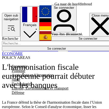
Ga naar de hoofdinhoud
Se connecter
Open sub
Close menu
English
navigation
Français
Deutsch
Vous êtes déconnecté.
Recherche
Se connecter
Español
Lumières éteintes
Se connecter
Rapporteur
Politique
Économie
Newsletters
Evénements
Em
ÉCONOMIE
POLICY AREAS
L'harmonisation fiscale
Economie
Politique
européenne pourrait débuter
Agriculture et Alimentation
Santé
avec les banques
Technologies
Energie, Environnement et Transport
Défense
La France défend la thèse de l'harmonisation fiscale dans l’Union
européenne. Selon le Conseil d'analyse économique, lisser les