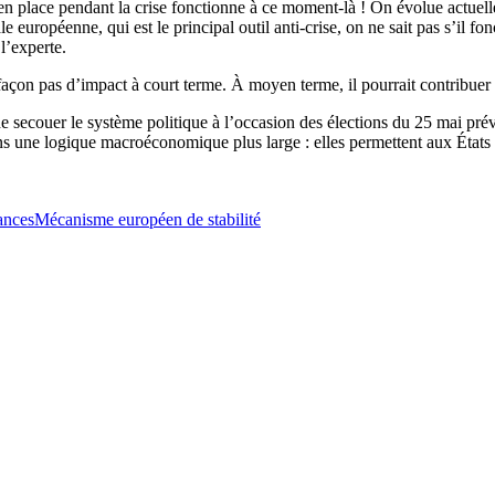
is en place pendant la crise fonctionne à ce moment-là ! On évolue actue
 européenne, qui est le principal outil anti-crise, on ne sait pas s’il
 l’experte.
façon pas d’impact à court terme. À moyen terme, il pourrait contribue
de secouer le système politique à l’occasion des élections du 25 mai pr
 une logique macroéconomique plus large : elles permettent aux États de
ances
Mécanisme européen de stabilité