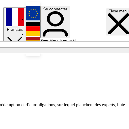
Se connecter
Close menu
English
Français
Deutsch
Vous êtes déconnecté.
Se connecter
Español
Lumières éteintes
 rédemption et d’eurobligations, sur lequel planchent des experts, bute