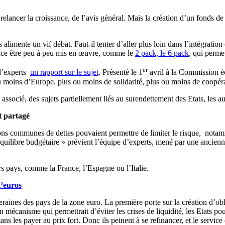
elancer la croissance, de l’avis général. Mais la création d’un fonds de
ns alimente un vif débat. Faut-il tenter d’aller plus loin dans l’intégra
n place être peu à peu mis en œuvre, comme le
2 pack, le 6 pack
, qui perme
er
d’experts
un rapport sur le sujet
. Présenté le 1
avril à la Commission éc
 ou moins d’Europe, plus ou moins de solidarité, plus ou moins de coopéra
ssocié, des sujets partiellement liés au surendettement des Etats, les a
it partagé
sions communes de dettes pouvaient permettre de limiter le risque, notamm
l’équilibre budgétaire » prévient l’équipe d’experts, mené par une anci
s pays, comme la France, l’Espagne ou l’Italie.
d’euros
aines des pays de la zone euro. La première porte sur la création d’obli
n mécanisme qui permettrait d’éviter les crises de liquidité, les Etats p
ns les payer au prix fort. Donc ils peinent à se refinancer, et le service 