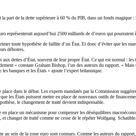
oit la part de la dette supérieure à 60 % du PIB, dans un fonds magique 
euro représenterait aujourd’hui 2500 milliards de d’euros qui pourraien
imer toute hypothèse de faillite d’un État. Et donc d’éviter que les marc
eurs déboires.
aux dettes d’État, souvent de leur propre État. Ce qui est normal : les
ment » constate Graham Bishop, l’un des auteurs du rapport. « Mais si 
e les banques et les États » ajoute l’expert britannique.
ne place dans le débat. Les experts mandatés par la Commission suggèrent s
ur que les États puissent mettre en place de nouveaux outils de financemen
pothèse, le changement de traité devient indispensable.
tre en place un mécanisme pour compenser les déséquilibres macroéconomi
nt, et changer de traité comme ne cesse de le répéter Wolfgang Schaübl
tte au sein de la zone euro sont connues. Comme les auteurs du rapport, 