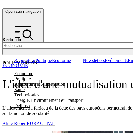
Open sub navigation
Recherche
Rapporteur
Politique
Économie
Newsletters
Evénements
Em
POLICY AREAS
ÉCONOMIE
Economie
Politique
L'idée d'une mutualisation 
Agriculture et Alimentation
Santé
Technologies
Energie, Environnement et Transport
Défense
L’allègement du fardeau de la dette des pays européens permettrait de r
sur la notion de solidarité.
Aline Robert
EURACTIV.fr