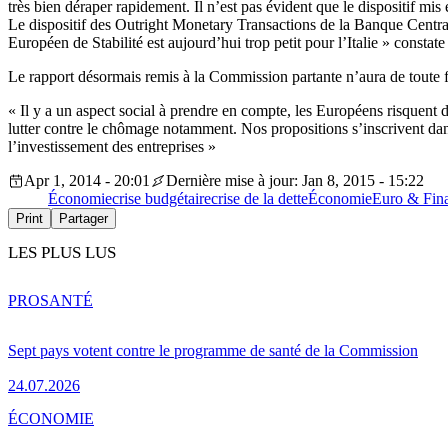
très bien déraper rapidement. Il n’est pas évident que le dispositif m
Le dispositif des Outright Monetary Transactions de la Banque Centrale
Européen de Stabilité est aujourd’hui trop petit pour l’Italie » constate
Le rapport désormais remis à la Commission partante n’aura de toute 
« Il y a un aspect social à prendre en compte, les Européens risquent 
lutter contre le chômage notamment. Nos propositions s’inscrivent dans
l’investissement des entreprises »
Apr 1, 2014 - 20:01
Dernière mise à jour: Jan 8, 2015 - 15:22
Économie
crise budgétaire
crise de la dette
Économie
Euro & Fin
Print
Partager
LES PLUS LUS
PRO
SANTÉ
Sept pays votent contre le programme de santé de la Commission
24.07.2026
ÉCONOMIE