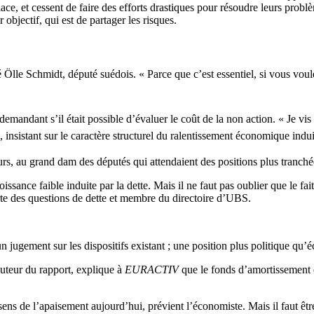
 place, et cessent de faire des efforts drastiques pour résoudre leurs pro
 objectif, qui est de partager les risques.
é Ölle Schmidt, député suédois. « Parce que c’est essentiel, si vous voul
emandant s’il était possible d’évaluer le coût de la non action.
« Je vi
 insistant sur le caractère structurel du ralentissement économique induit
urs, au grand dam des députés qui attendaient des positions plus tranché
ssance faible induite par la dette. Mais il ne faut pas oublier que le fait
e des questions de dette et membre du directoire d’UBS.
 un jugement sur les dispositifs existant ; une position plus politique qu
uteur du rapport, explique à
EURACTIV
que le fonds d’amortissement e
ens de l’apaisement aujourd’hui, prévient l’économiste. Mais il faut être a