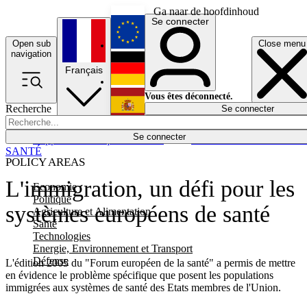
Ga naar de hoofdinhoud
Se connecter
Open sub
Close menu
English
navigation
Français
Deutsch
Vous êtes déconnecté.
Recherche
Se connecter
Español
Lumières éteintes
Se connecter
Rapporteur
Politique
Économie
Newsletters
Evénements
Em
SANTÉ
POLICY AREAS
L'immigration, un défi pour les
Economie
Politique
systèmes européens de santé
Agriculture et Alimentation
Santé
Technologies
Energie, Environnement et Transport
Défense
L'édition 2005 du "Forum européen de la santé" a permis de mettre
en évidence le problème spécifique que posent les populations
immigrées aux systèmes de santé des Etats membres de l'Union.