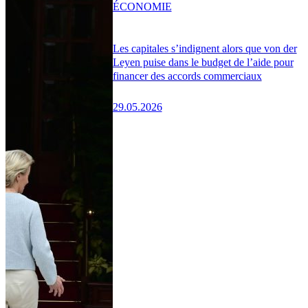
ÉCONOMIE
Les capitales s’indignent alors que von der
Leyen puise dans le budget de l’aide pour
financer des accords commerciaux
29.05.2026