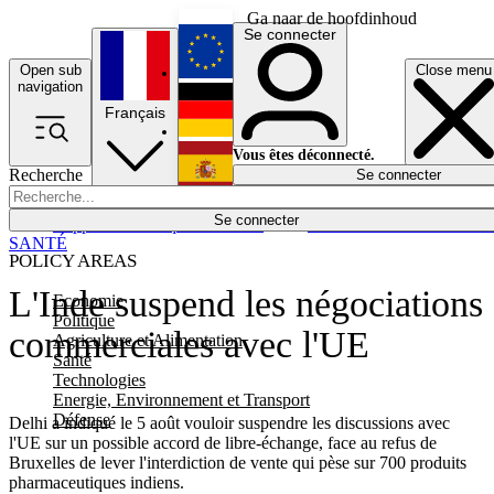
Ga naar de hoofdinhoud
Se connecter
Open sub
Close menu
English
navigation
Français
Deutsch
Vous êtes déconnecté.
Recherche
Se connecter
Español
Lumières éteintes
Se connecter
Rapporteur
Politique
Économie
Newsletters
Evénements
Em
SANTÉ
POLICY AREAS
L'Inde suspend les négociations
Economie
Politique
commerciales avec l'UE
Agriculture et Alimentation
Santé
Technologies
Energie, Environnement et Transport
Défense
Delhi a indiqué le 5 août vouloir suspendre les discussions avec
l'UE sur un possible accord de libre-échange, face au refus de
Bruxelles de lever l'interdiction de vente qui pèse sur 700 produits
pharmaceutiques indiens.