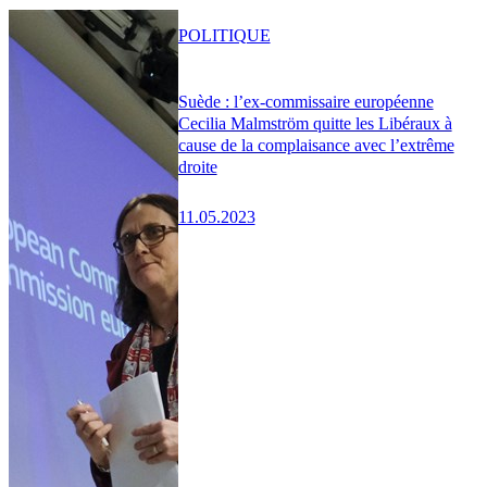
POLITIQUE
Suède : l’ex-commissaire européenne
Cecilia Malmström quitte les Libéraux à
cause de la complaisance avec l’extrême
droite
11.05.2023