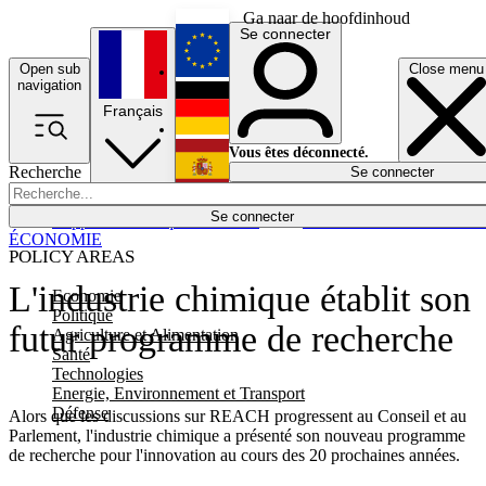
Ga naar de hoofdinhoud
Se connecter
Open sub
Close menu
English
navigation
Français
Deutsch
Vous êtes déconnecté.
Recherche
Se connecter
Español
Lumières éteintes
Se connecter
Rapporteur
Politique
Économie
Newsletters
Evénements
Em
ÉCONOMIE
POLICY AREAS
L'industrie chimique établit son
Economie
Politique
futur programme de recherche
Agriculture et Alimentation
Santé
Technologies
Energie, Environnement et Transport
Défense
Alors que les discussions sur REACH progressent au Conseil et au
Parlement, l'industrie chimique a présenté son nouveau programme
de recherche pour l'innovation au cours des 20 prochaines années.