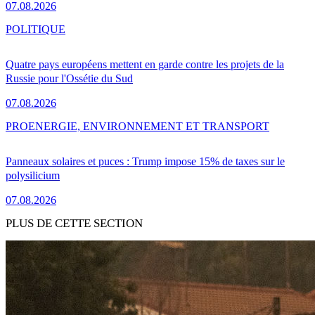
07.08.2026
POLITIQUE
Quatre pays européens mettent en garde contre les projets de la
Russie pour l'Ossétie du Sud
07.08.2026
PRO
ENERGIE, ENVIRONNEMENT ET TRANSPORT
Panneaux solaires et puces : Trump impose 15% de taxes sur le
polysilicium
07.08.2026
PLUS DE CETTE SECTION