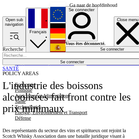
Ga naar de hoofdinhoud
Se connecter
Open sub
Close menu
English
navigation
Français
Deutsch
Vous êtes déconnecté.
Recherche
Se connecter
Español
Lumières éteintes
Se connecter
Rapporteur
Politique
Économie
Newsletters
Evénements
Em
SANTÉ
POLICY AREAS
L'industrie des boissons
Economie
Politique
alcoolisées fait front contre les
Agriculture et Alimentation
Santé
prix minimaux
Technologies
Energie, Environnement et Transport
Défense
Des représentants du secteur des vins et spiritueux ont rejoint la
Scotch Whisky Association dans une bataille juridique visant à