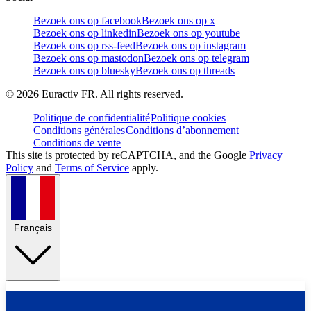
Bezoek ons op facebook
Bezoek ons op x
Bezoek ons op linkedin
Bezoek ons op youtube
Bezoek ons op rss-feed
Bezoek ons op instagram
Bezoek ons op mastodon
Bezoek ons op telegram
Bezoek ons op bluesky
Bezoek ons op threads
©
2026
Euractiv FR. All rights reserved.
Politique de confidentialité
Politique cookies
Conditions générales
Conditions d’abonnement
Conditions de vente
This site is protected by reCAPTCHA, and the Google
Privacy
Policy
and
Terms of Service
apply.
Français