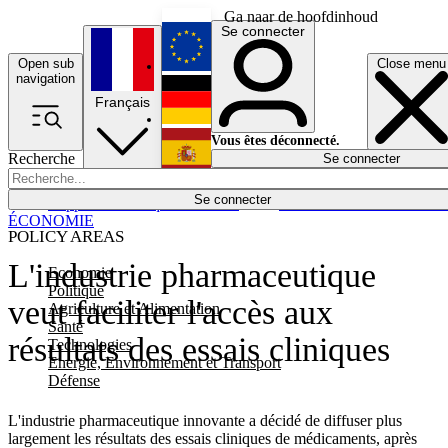
Ga naar de hoofdinhoud
Se connecter
Open sub
Close menu
English
navigation
Français
Deutsch
Vous êtes déconnecté.
Recherche
Se connecter
Español
Lumières éteintes
Se connecter
Rapporteur
Politique
Économie
Newsletters
Evénements
Em
ÉCONOMIE
POLICY AREAS
L'industrie pharmaceutique
Economie
Politique
veut faciliter l'accès aux
Agriculture et Alimentation
Santé
résultats des essais cliniques
Technologies
Energie, Environnement et Transport
Défense
L'industrie pharmaceutique innovante a décidé de diffuser plus
largement les résultats des essais cliniques de médicaments, après