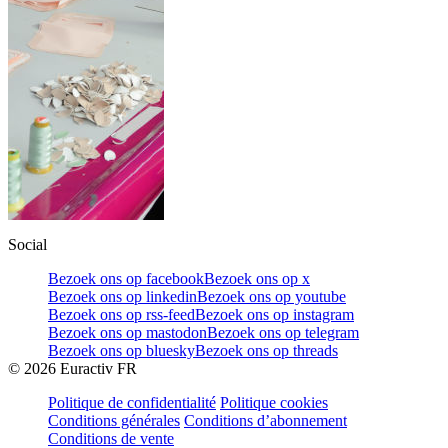
Social
Bezoek ons op facebook
Bezoek ons op x
Bezoek ons op linkedin
Bezoek ons op youtube
Bezoek ons op rss-feed
Bezoek ons op instagram
Bezoek ons op mastodon
Bezoek ons op telegram
Bezoek ons op bluesky
Bezoek ons op threads
©
2026
Euractiv FR
Politique de confidentialité
Politique cookies
Conditions générales
Conditions d’abonnement
Conditions de vente