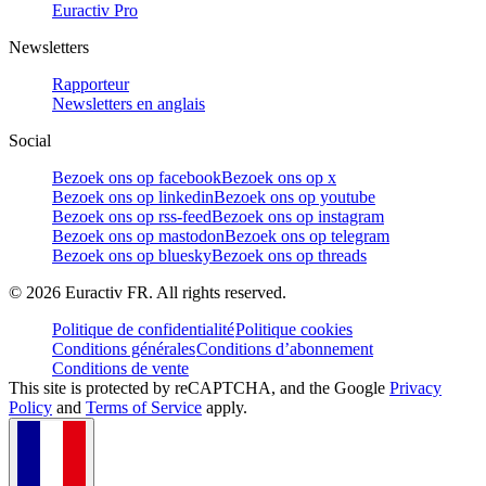
Euractiv Pro
Newsletters
Rapporteur
Newsletters en anglais
Social
Bezoek ons op facebook
Bezoek ons op x
Bezoek ons op linkedin
Bezoek ons op youtube
Bezoek ons op rss-feed
Bezoek ons op instagram
Bezoek ons op mastodon
Bezoek ons op telegram
Bezoek ons op bluesky
Bezoek ons op threads
©
2026
Euractiv FR. All rights reserved.
Politique de confidentialité
Politique cookies
Conditions générales
Conditions d’abonnement
Conditions de vente
This site is protected by reCAPTCHA, and the Google
Privacy
Policy
and
Terms of Service
apply.