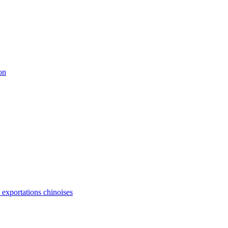
on
s exportations chinoises