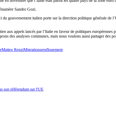
 en novembre que l’Italie était parmi les quatre pays de la zone euro d
», énumère Sandro Gozi.
ouci du gouvernement italien porte sur la direction politique générale de l
tien aux appels lancés par l’Italie en faveur de politiques européennes p
ageons des analyses communes, mais nous voulons aussi partager des pol
ie
Matteo Renzi
Migrations
renflouement
s son référendum sur l'UE