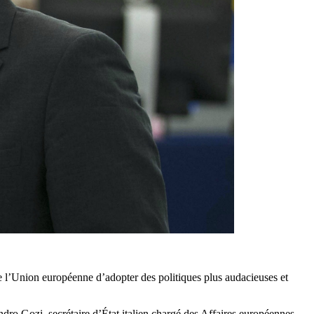
e l’Union européenne d’adopter des politiques plus audacieuses et
ndro Gozi, secrétaire d’État italien chargé des Affaires européennes,