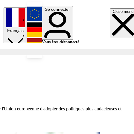
Se connecter
Close menu
English
Français
Deutsch
Vous êtes déconnecté.
Se connecter
Español
Lumières éteintes
 l'Union européenne d'adopter des politiques plus audacieuses et