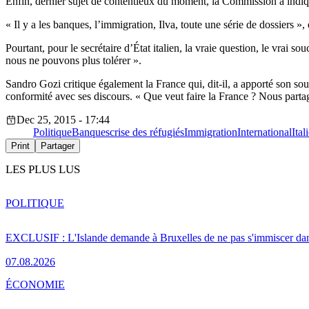
Enfin, dernier sujet de contentieux du moment, la Commission a indiqué
« Il y a les banques, l’immigration, Ilva, toute une série de dossiers 
Pourtant, pour le secrétaire d’État italien, la vraie question, le vrai s
nous ne pouvons plus tolérer ».
Sandro Gozi critique également la France qui, dit-il, a apporté son sou
conformité avec ses discours. « Que veut faire la France ? Nous part
Dec 25, 2015 - 17:44
Politique
Banques
crise des réfugiés
Immigration
International
Ital
Print
Partager
LES PLUS LUS
POLITIQUE
EXCLUSIF : L'Islande demande à Bruxelles de ne pas s'immiscer dan
07.08.2026
ÉCONOMIE