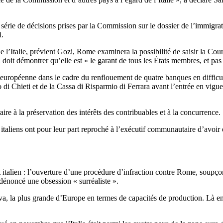
érie de décisions prises par la Commission sur le dossier de l’immigratio
i.
de l’Italie, prévient Gozi, Rome examinera la possibilité de saisir la C
doit démontrer qu’elle est « le garant de tous les États membres, et pas
européenne dans le cadre du renflouement de quatre banques en difficu
 di Chieti et de la Cassa di Risparmio di Ferrara avant l’entrée en vig
aire à la préservation des intérêts des contribuables et à la concurrence.
taliens ont pour leur part reproché à l’exécutif communautaire d’avoir é
alien : l’ouverture d’une procédure d’infraction contre Rome, soupçonn
dénoncé une obsession « surréaliste ».
lva, la plus grande d’Europe en termes de capacités de production. Là 