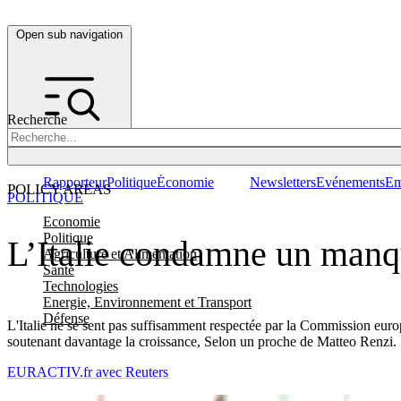
Open sub navigation
Recherche
Rapporteur
Politique
Économie
Newsletters
Evénements
Em
POLICY AREAS
POLITIQUE
Economie
Politique
L’Italie condamne un manqu
Agriculture et Alimentation
Santé
Technologies
Energie, Environnement et Transport
Défense
L'Italie ne se sent pas suffisamment respectée par la Commission euro
soutenant davantage la croissance, Selon un proche de Matteo Renzi.
EURACTIV.fr avec Reuters