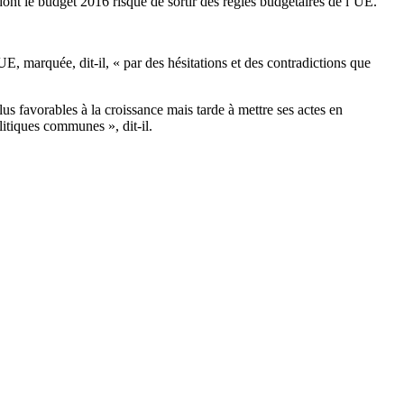
ont le budget 2016 risque de sortir des règles budgétaires de l’UE.
’UE, marquée, dit-il, « par des hésitations et des contradictions que
lus favorables à la croissance mais tarde à mettre ses actes en
itiques communes », dit-il.