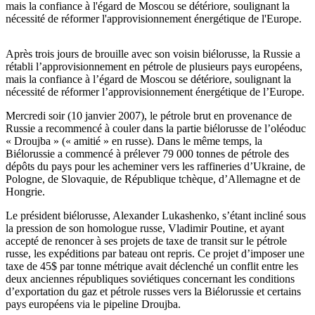
mais la confiance à l'égard de Moscou se détériore, soulignant la
nécessité de réformer l'approvisionnement énergétique de l'Europe.
Après trois jours de brouille avec son voisin biélorusse, la Russie a
rétabli l’approvisionnement en pétrole de plusieurs pays européens,
mais la confiance à l’égard de Moscou se détériore, soulignant la
nécessité de réformer l’approvisionnement énergétique de l’Europe.
Mercredi soir (10 janvier 2007), le pétrole brut en provenance de
Russie a recommencé à couler dans la partie biélorusse de l’oléoduc
« Droujba » (« amitié » en russe). Dans le même temps, la
Biélorussie a commencé à prélever 79 000 tonnes de pétrole des
dépôts du pays pour les acheminer vers les raffineries d’Ukraine, de
Pologne, de Slovaquie, de République tchèque, d’Allemagne et de
Hongrie.
Le président biélorusse, Alexander Lukashenko, s’étant incliné sous
la pression de son homologue russe, Vladimir Poutine, et ayant
accepté de renoncer à ses projets de taxe de transit sur le pétrole
russe, les expéditions par bateau ont repris. Ce projet d’imposer une
taxe de 45$ par tonne métrique avait déclenché un conflit entre les
deux anciennes républiques soviétiques concernant les conditions
d’exportation du gaz et pétrole russes vers la Biélorussie et certains
pays européens via le pipeline Droujba.