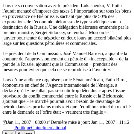
Lors de sa conversation avec le président Lukashenko, V. Putin
l’aurait menacé d’imposer des taxes à l’importation sur tous les biens
en provenance de Biélorussie, sachant que plus de 50% des
exportations de l’économie biélorusse de type soviétique sont à
destination de la Russie. Une délégation biélorusse emmenée par le
premier ministre, Sergei Sidorsky, se rendra à Moscou le 11
janvier pour tenter de négocier en deux jours un accord bilatéral plus
large sur les questions pétrolières et commerciales.
Le président de la Commission, José Manuel Barroso, a qualifié la
coupure de l’approvisionnement en pétrole d' »inacceptable » de la
part de la Russie, ajoutant que la Commission « prendrait des
mesures pour éviter que cela ne se reproduise à l’avenir ».
Lors d’une audience organisée par le Sénat américain, Fatih Birol,
économiste en chef de l’Agence internationale de l’énergie, a
déclaré qu’il « ne fallait pas se sentir trop détendus » après l’issue
provisoire du conflit commercial entre la Russie et la Biélorussie,
ajoutant que « le marché pourrait avoir besoin de davantage de
pétrole dans les prochains mois » et que l’équilibre actuel du marché
entre la demande et l’offre était « vraiment très fragile ».
Jan 11, 2007 - 08:00
Dernière mise à jour: Jan 11, 2007 - 11:12
Politique
Chine
International
Print
Partager