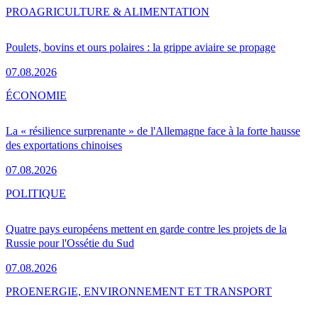
PRO
AGRICULTURE & ALIMENTATION
Poulets, bovins et ours polaires : la grippe aviaire se propage
07.08.2026
ÉCONOMIE
La « résilience surprenante » de l'Allemagne face à la forte hausse
des exportations chinoises
07.08.2026
POLITIQUE
Quatre pays européens mettent en garde contre les projets de la
Russie pour l'Ossétie du Sud
07.08.2026
PRO
ENERGIE, ENVIRONNEMENT ET TRANSPORT