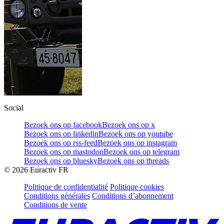
Social
Bezoek ons op facebook
Bezoek ons op x
Bezoek ons op linkedin
Bezoek ons op youtube
Bezoek ons op rss-feed
Bezoek ons op instagram
Bezoek ons op mastodon
Bezoek ons op telegram
Bezoek ons op bluesky
Bezoek ons op threads
©
2026
Euractiv FR
Politique de confidentialité
Politique cookies
Conditions générales
Conditions d’abonnement
Conditions de vente