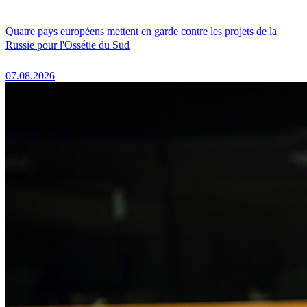
Quatre pays européens mettent en garde contre les projets de la
Russie pour l'Ossétie du Sud
07.08.2026