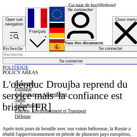
Ga naar de hoofdinhoud
Se connecter
Open sub
Close menu
English
navigation
Français
Deutsch
Vous êtes déconnecté.
Recherche
Se connecter
Español
Lumières éteintes
Se connecter
Rapporteur
Politique
Économie
Newsletters
Evénements
Em
POLITIQUE
POLICY AREAS
L'oléoduc Droujba reprend du
Economie
Politique
service mais 'la confiance est
Agriculture et Alimentation
Santé
brisée' [FR]
Technologies
Energie, Environnement et Transport
Défense
Après trois jours de brouille avec son voisin biélorusse, la Russie a
rétabli l'approvisionnement en pétrole de plusieurs pays européens,