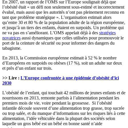
En 2007, un rapport de l’OMS sur l’Europe soulignait déjà que
l’obésité était « un défi non seulement sous-estimé et incorrectement
évalué, mais aussi que les autorités n’ont pas pleinement reconnu en
tant que problème stratégique ». L’organisation estimait alors
qu’entre 30 et 80 % de la population adulte de la région européenne,
et jusqu’à un tiers des enfants, étaient en surpoids. Un problème qui
ne va pas en s’améliorant. L’OMS appelait déjà à des
stratégies
novatrices
aussi dynamiques que celles utilisées pour promouvoir le
port de la ceinture de sécurité ou pour informer des dangers du
tabagisme.
En 2013, la Commission européenne estimait à 52 % le nombre
d’Européens en surpoids ou obèses (17 %), soit un adulte sur deux
et près d’un enfant sur trois.
>> Lire :
L’Europe confrontée à une épidémie d’obésité d’ici
2030
L’obésité de l’enfant, qui touchait 42 millions de jeunes enfants et de
nourrissons en 2013, remonte parfois à l’alimentation pendant les
premiers mois de vie, voire pendant la grossesse. Si l’obésité
infantile découle souvent d’une alimentation trop grasse, trop sucrée
ou trop salée, et du manque d’informations sur les risques liés à cette
alimentation, l’idée véhiculée dans la plupart des sociétés selon
laquelle un gros bébé est un bébé en bonne santé n’aide