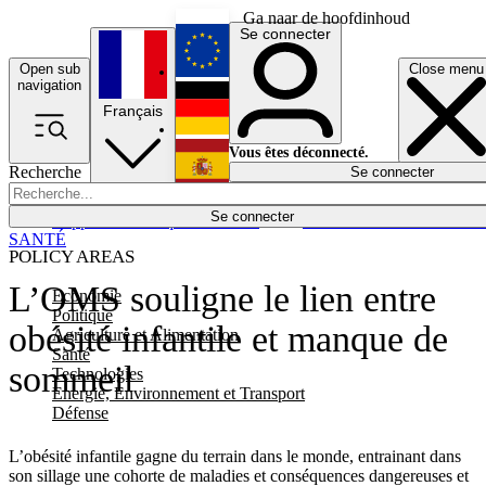
Ga naar de hoofdinhoud
Se connecter
Open sub
Close menu
English
navigation
Français
Deutsch
Vous êtes déconnecté.
Recherche
Se connecter
Español
Lumières éteintes
Se connecter
Rapporteur
Politique
Économie
Newsletters
Evénements
Em
SANTÉ
POLICY AREAS
L’OMS souligne le lien entre
Economie
Politique
obésité infantile et manque de
Agriculture et Alimentation
Santé
sommeil
Technologies
Energie, Environnement et Transport
Défense
L’obésité infantile gagne du terrain dans le monde, entrainant dans
son sillage une cohorte de maladies et conséquences dangereuses et