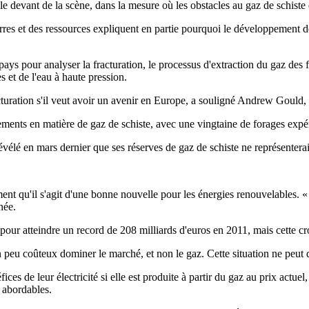
le devant de la scène, dans la mesure où les obstacles au gaz de schist
terres et des ressources expliquent en partie pourquoi le développement d
ays pour analyser la fracturation, le processus d'extraction du gaz des 
s et de l'eau à haute pression.
cturation s'il veut avoir un avenir en Europe, a souligné Andrew Gould, 
ments en matière de gaz de schiste, avec une vingtaine de forages expé
évélé en mars dernier que ses réserves de gaz de schiste ne représentera
t qu'il s'agit d'une bonne nouvelle pour les énergies renouvelables. « 
née.
our atteindre un record de 208 milliards d'euros en 2011, mais cette c
n peu coûteux dominer le marché, et non le gaz. Cette situation ne peut
ices de leur électricité si elle est produite à partir du gaz au prix actu
t abordables.