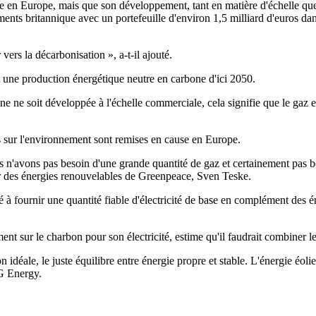
chiste en Europe, mais que son développement, tant en matière d'échelle qu
nts britannique avec un portefeuille d'environ 1,5 milliard d'euros dan
ers la décarbonisation », a-t-il ajouté.
 une production énergétique neutre en carbone d'ici 2050.
ne soit développée à l'échelle commerciale, cela signifie que le gaz en 
ées sur l'environnement sont remises en cause en Europe.
ous n'avons pas besoin d'une grande quantité de gaz et certainement pas 
eur des énergies renouvelables de Greenpeace, Sven Teske.
 à fournir une quantité fiable d'électricité de base en complément des 
 sur le charbon pour son électricité, estime qu'il faudrait combiner le
idéale, le juste équilibre entre énergie propre et stable. L'énergie éoli
G Energy.