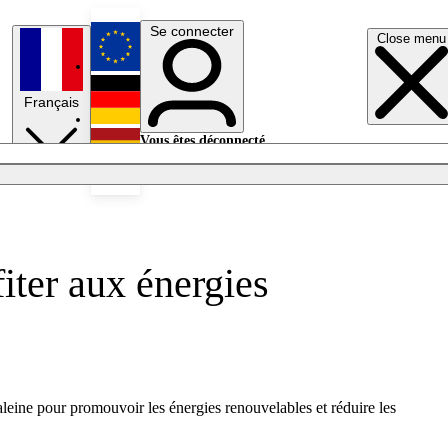
Se connecter
Close menu
English
Français
Deutsch
Vous êtes déconnecté.
Se connecter
Español
Lumières éteintes
iter aux énergies
haleine pour promouvoir les énergies renouvelables et réduire les