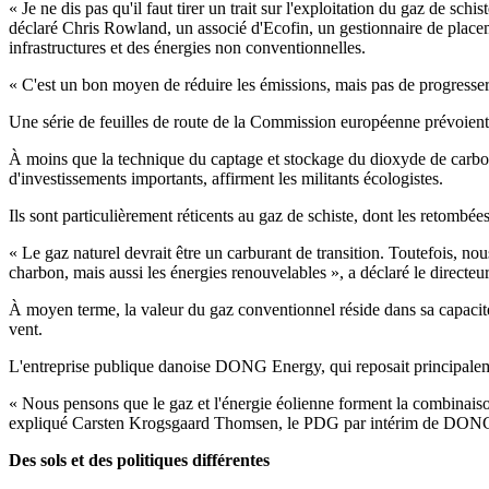
« Je ne dis pas qu'il faut tirer un trait sur l'exploitation du gaz de s
déclaré Chris Rowland, un associé d'Ecofin, un gestionnaire de placeme
infrastructures et des énergies non conventionnelles.
« C'est un bon moyen de réduire les émissions, mais pas de progresser v
Une série de feuilles de route de la Commission européenne prévoient
À moins que la technique du captage et stockage du dioxyde de carbone 
d'investissements importants, affirment les militants écologistes.
Ils sont particulièrement réticents au gaz de schiste, dont les retomb
« Le gaz naturel devrait être un carburant de transition. Toutefois, n
charbon, mais aussi les énergies renouvelables », a déclaré le direct
À moyen terme, la valeur du gaz conventionnel réside dans sa capacité
vent.
L'entreprise publique danoise DONG Energy, qui reposait principalement
« Nous pensons que le gaz et l'énergie éolienne forment la combinaison 
expliqué Carsten Krogsgaard Thomsen, le PDG par intérim de DON
Des sols et des politiques différentes