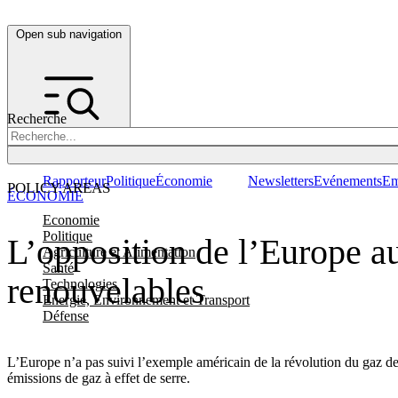
Open sub navigation
Recherche
Rapporteur
Politique
Économie
Newsletters
Evénements
Em
POLICY AREAS
ÉCONOMIE
Economie
Politique
L’opposition de l’Europe au
Agriculture et Alimentation
Santé
renouvelables
Technologies
Energie, Environnement et Transport
Défense
L’Europe n’a pas suivi l’exemple américain de la révolution du gaz de s
émissions de gaz à effet de serre.