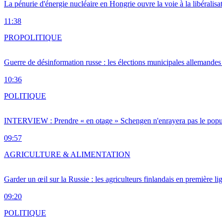
La pénurie d'énergie nucléaire en Hongrie ouvre la voie à la libéralis
11:38
PRO
POLITIQUE
Guerre de désinformation russe : les élections municipales allemandes 
10:36
POLITIQUE
INTERVIEW : Prendre « en otage » Schengen n'enrayera pas le popu
09:57
AGRICULTURE & ALIMENTATION
Garder un œil sur la Russie : les agriculteurs finlandais en première li
09:20
POLITIQUE