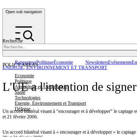
Open sub navigation
Recherche
Rapporteur
Politique
Économie
Newsletters
Evénements
Em
POLICY AREAS
ENERGIE, ENVIRONNEMENT ET TRANSPORT
Economie
Politique
L'UE a l'intention de signe
Agriculture et Alimentation
Santé
Technologies
Energie, Environnement et Transport
Défense
Un accord bilatéral visant à "encourager et à développer" le captage 
et 21 février 2006.
Un accord bilatéral visant à « encourager et à développer » le captage