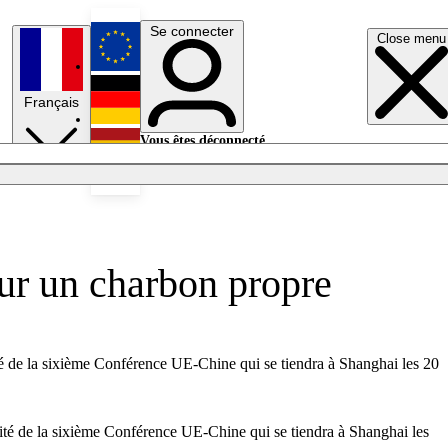
Se connecter
Close menu
English
Français
Deutsch
Vous êtes déconnecté.
Se connecter
Español
Lumières éteintes
our un charbon propre
ité de la sixième Conférence UE-Chine qui se tiendra à Shanghai les 20
orité de la sixième Conférence UE-Chine qui se tiendra à Shanghai les