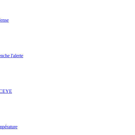
fense
nche l'alerte
 ICEYE
mpérature