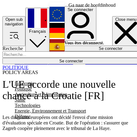
Ga naar de hoofdinhoud
Se connecter
Open sub
Close menu
English
navigation
Français
Deutsch
Vous êtes déconnecté.
Recherche
Se connecter
Español
Lumières éteintes
Se connecter
Rapporteur
Politique
Économie
Newsletters
Evénements
Em
POLITIQUE
POLICY AREAS
L'UE accorde une nouvelle
Economie
Politique
chance à la Croatie [FR]
Agriculture et Alimentation
Santé
Technologies
Energie, Environnement et Transport
Défense
Les dirigeants européens ont décidé l'envoi d'une mission
d'évaluation spéciale en Croatie. But de l'opération : s'assurer que
Zagreb coopère pleinement avec le tribunal de La Haye.