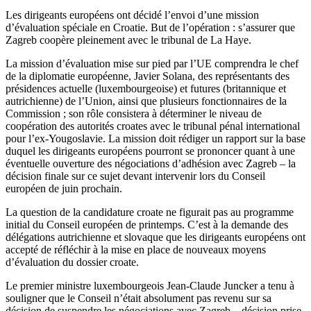
Les dirigeants européens ont décidé l’envoi d’une mission
d’évaluation spéciale en Croatie. But de l’opération : s’assurer que
Zagreb coopère pleinement avec le tribunal de La Haye.
La mission d’évaluation mise sur pied par l’UE comprendra le chef
de la diplomatie européenne, Javier Solana, des représentants des
présidences actuelle (luxembourgeoise) et futures (britannique et
autrichienne) de l’Union, ainsi que plusieurs fonctionnaires de la
Commission ; son rôle consistera à déterminer le niveau de
coopération des autorités croates avec le tribunal pénal international
pour l’ex-Yougoslavie. La mission doit rédiger un rapport sur la base
duquel les dirigeants européens pourront se prononcer quant à une
éventuelle ouverture des négociations d’adhésion avec Zagreb – la
décision finale sur ce sujet devant intervenir lors du Conseil
européen de juin prochain.
La question de la candidature croate ne figurait pas au programme
initial du Conseil européen de printemps. C’est à la demande des
délégations autrichienne et slovaque que les dirigeants européens ont
accepté de réfléchir à la mise en place de nouveaux moyens
d’évaluation du dossier croate.
Le premier ministre luxembourgeois Jean-Claude Juncker a tenu à
souligner que le Conseil n’était absolument pas revenu sur sa
décision de suspendre les négociations avec Zagreb – décision prise