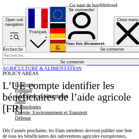
Ga naar de hoofdinhoud
Se connecter
Open sub
Close menu
English
navigation
Français
Deutsch
Vous êtes déconnecté.
Recherche
Se connecter
Español
Lumières éteintes
Se connecter
Rapporteur
Politique
Économie
Newsletters
Evénements
Em
AGRICULTURE & ALIMENTATION
POLICY AREAS
L’UE compte identifier les
Economie
Politique
bénéficiaires de l’aide agricole
Agriculture et Alimentation
Santé
[FR]
Technologies
Energie, Environnement et Transport
Défense
Dès l’année prochaine, les Etats membres devront publier une liste
de tous les bénéficiaires des subventions agricoles européennes,