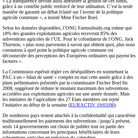
« La transparence devrait aussi améliorer la gestion de ces fonds,
grâce à un contrôle public renforcé de leur utilisation. C’est la seule
manière de garantir un débat éclairé sur l’avenir de la politique
agricole commune », a insisté Mme Fischer Boel.
Selon les données disponibles, l’ONG Farmsubsidy.org estime que
18% des grandes exploitations agricoles recevront 85% des
subventions agricoles de l’UE. Pour le cofondateur de l’ONG, Jack
Thurston, « plus nous parvenons à savoir qui obtient quoi, plus nous
constatons à quel point la politique agricole commune est
déconnectée des perceptions des Européens ordinaires qui payent les
factures ».
La Commission espérait régler ces déséquilibres en soumettant la
PAC à un « bilan de santé » complet en mai cette année grâce à des
plans préliminaires présentés par la commissaire Fischer Boel fin
2008, suggérant de réduire le montant maximum des subventions
accordées aux exploitations agricoles sur une année donnée. Mais
les ministres de l’agriculture des 27 Etats membres ont rejeté
l’initiative au début de la semaine (
EURACTIV 19/03/08
).
De nombreux pays restent attachés à la confidentialité qui caractérise
traditionnellement les paiements des subventions : jusqu’à présent,
seuls 14 gouvernements ont choisi de publier tout ou partie des
informations concernant les principaux bénéficiaires de leurs
subventions agricoles en prévision du calendrier.