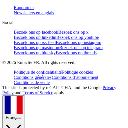
Rapporteur
Newsletters en anglais
Social
Bezoek ons op facebook
Bezoek ons op x
Bezoek ons op linkedin
Bezoek ons op youtube
Bezoek ons op rss-feed
Bezoek ons op instagram
Bezoek ons op mastodon
Bezoek ons op telegram
Bezoek ons op bluesky
Bezoek ons op threads
©
2026
Euractiv FR. All rights reserved.
Politique de confidentialité
Politique cookies
Conditions générales
Conditions d’abonnement
Conditions de vente
This site is protected by reCAPTCHA, and the Google
Privacy
Policy
and
Terms of Service
apply.
Français