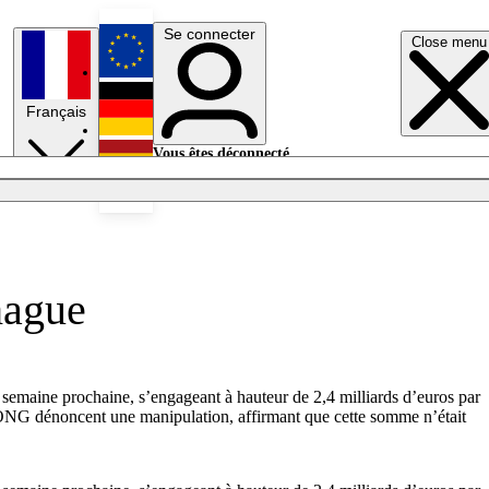
Se connecter
Close menu
English
Français
Deutsch
Vous êtes déconnecté.
Se connecter
Español
Lumières éteintes
hague
 semaine prochaine, s’engageant à hauteur de 2,4 milliards d’euros par
 ONG dénoncent une manipulation, affirmant que cette somme n’était