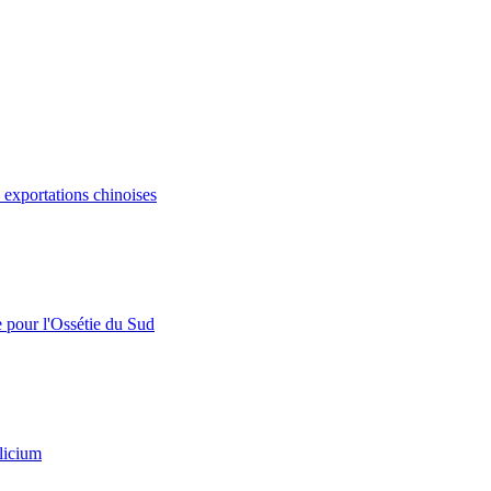
s exportations chinoises
e pour l'Ossétie du Sud
licium