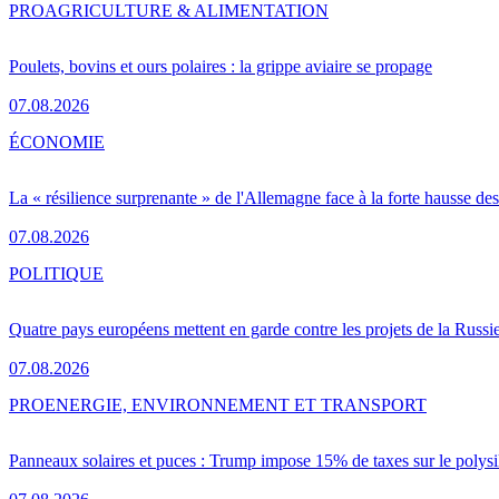
PRO
AGRICULTURE & ALIMENTATION
Poulets, bovins et ours polaires : la grippe aviaire se propage
07.08.2026
ÉCONOMIE
La « résilience surprenante » de l'Allemagne face à la forte hausse de
07.08.2026
POLITIQUE
Quatre pays européens mettent en garde contre les projets de la Russi
07.08.2026
PRO
ENERGIE, ENVIRONNEMENT ET TRANSPORT
Panneaux solaires et puces : Trump impose 15% de taxes sur le polysi