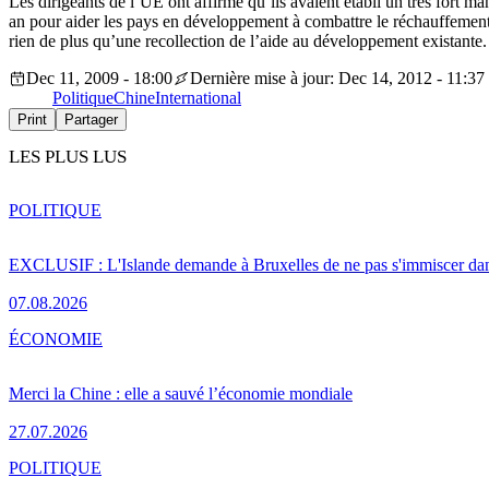
Les dirigeants de l’UE ont affirmé qu’ils avaient établi un très fort
an pour aider les pays en développement à combattre le réchauffemen
rien de plus qu’une recollection de l’aide au développement existante.
Dec 11, 2009 - 18:00
Dernière mise à jour: Dec 14, 2012 - 11:37
Politique
Chine
International
Print
Partager
LES PLUS LUS
POLITIQUE
EXCLUSIF : L'Islande demande à Bruxelles de ne pas s'immiscer dan
07.08.2026
ÉCONOMIE
Merci la Chine : elle a sauvé l’économie mondiale
27.07.2026
POLITIQUE