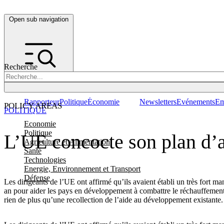
Open sub navigation
Recherche
Rapporteur
Politique
Économie
Newsletters
Evénements
Em
POLICY AREAS
POLITIQUE
Economie
Politique
L’UE concocte son plan d’
Agriculture et Alimentation
Santé
Technologies
Energie, Environnement et Transport
Défense
Les dirigeants de l’UE ont affirmé qu’ils avaient établi un très fort
an pour aider les pays en développement à combattre le réchauffemen
rien de plus qu’une recollection de l’aide au développement existante.