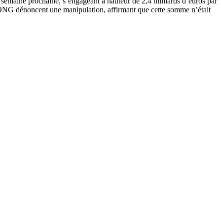
 semaine prochaine, s’engageant à hauteur de 2,4 milliards d’euros par
 ONG dénoncent une manipulation, affirmant que cette somme n’était