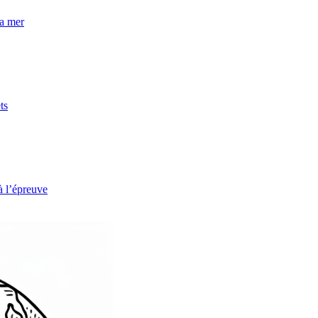
la mer
ts
à l’épreuve