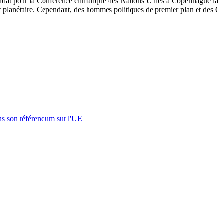
 mandat pour la Conférence climatique des Nations Unies à Copenhague la
t planétaire. Cependant, des hommes politiques de premier plan et des
s son référendum sur l'UE