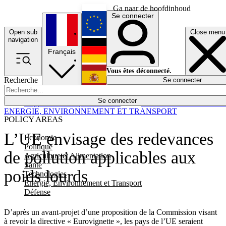
Ga naar de hoofdinhoud
Se connecter
Open sub
Close menu
English
navigation
Français
Deutsch
Vous êtes déconnecté.
Recherche
Se connecter
Español
Lumières éteintes
Se connecter
Rapporteur
Politique
Économie
Newsletters
Evénements
Em
ENERGIE, ENVIRONNEMENT ET TRANSPORT
POLICY AREAS
L’UE envisage des redevances
Economie
Politique
de pollution applicables aux
Agriculture et Alimentation
Santé
poids lourds
Technologies
Energie, Environnement et Transport
Défense
D’après un avant-projet d’une proposition de la Commission visant
à revoir la directive « Eurovignette », les pays de l’UE seraient