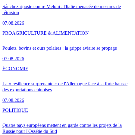
Sánchez riposte contre Meloni : l'Italie menacée de mesures de
rétorsion
07.08.2026
PRO
AGRICULTURE & ALIMENTATION
Poulets, bovins et ours polaires : la grippe aviaire se propage
07.08.2026
ÉCONOMIE
La « résilience surprenante » de l'Allemagne face à la forte hausse
des exportations chinoises
07.08.2026
POLITIQUE
Quatre pays européens mettent en garde contre les projets de la
Russie pour l'Ossétie du Sud