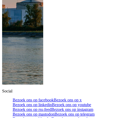
Social
Bezoek ons op facebook
Bezoek ons op x
Bezoek ons op linkedin
Bezoek ons op youtube
Bezoek ons op rss-feed
Bezoek ons op instagram
Bezoek ons op mastodon
Bezoek ons op telegram