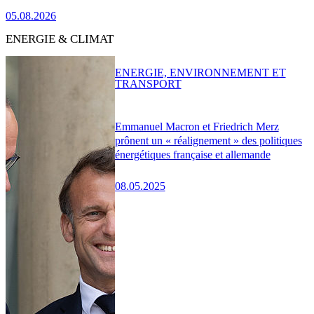
05.08.2026
ENERGIE & CLIMAT
ENERGIE, ENVIRONNEMENT ET
TRANSPORT
Emmanuel Macron et Friedrich Merz
prônent un « réalignement » des politiques
énergétiques française et allemande
08.05.2025