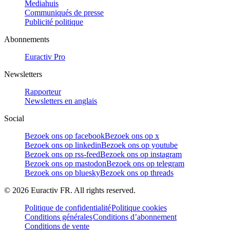
Mediahuis
Communiqués de presse
Publicité politique
Abonnements
Euractiv Pro
Newsletters
Rapporteur
Newsletters en anglais
Social
Bezoek ons op facebook
Bezoek ons op x
Bezoek ons op linkedin
Bezoek ons op youtube
Bezoek ons op rss-feed
Bezoek ons op instagram
Bezoek ons op mastodon
Bezoek ons op telegram
Bezoek ons op bluesky
Bezoek ons op threads
©
2026
Euractiv FR. All rights reserved.
Politique de confidentialité
Politique cookies
Conditions générales
Conditions d’abonnement
Conditions de vente