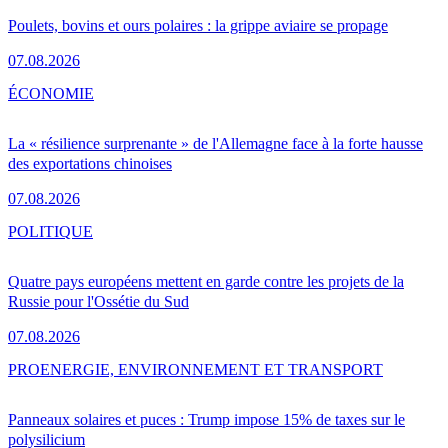
Poulets, bovins et ours polaires : la grippe aviaire se propage
07.08.2026
ÉCONOMIE
La « résilience surprenante » de l'Allemagne face à la forte hausse
des exportations chinoises
07.08.2026
POLITIQUE
Quatre pays européens mettent en garde contre les projets de la
Russie pour l'Ossétie du Sud
07.08.2026
PRO
ENERGIE, ENVIRONNEMENT ET TRANSPORT
Panneaux solaires et puces : Trump impose 15% de taxes sur le
polysilicium