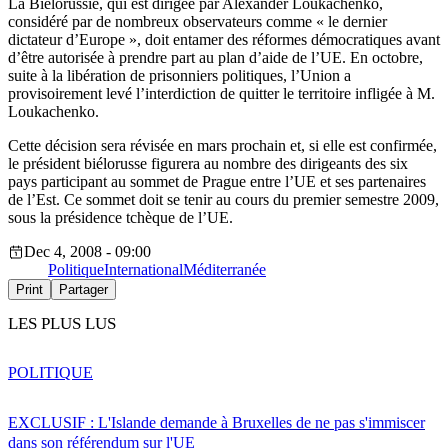
La Biélorussie, qui est dirigée par Alexander Loukachenko,
considéré par de nombreux observateurs comme « le dernier
dictateur d’Europe », doit entamer des réformes démocratiques avant
d’être autorisée à prendre part au plan d’aide de l’UE. En octobre,
suite à la libération de prisonniers politiques, l’Union a
provisoirement levé l’interdiction de quitter le territoire infligée à M.
Loukachenko.
Cette décision sera révisée en mars prochain et, si elle est confirmée,
le président biélorusse figurera au nombre des dirigeants des six
pays participant au sommet de Prague entre l’UE et ses partenaires
de l’Est. Ce sommet doit se tenir au cours du premier semestre 2009,
sous la présidence tchèque de l’UE.
Dec 4, 2008 - 09:00
Politique
International
Méditerranée
Print
Partager
LES PLUS LUS
POLITIQUE
EXCLUSIF : L'Islande demande à Bruxelles de ne pas s'immiscer
dans son référendum sur l'UE