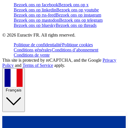
Bezoek ons op facebook
Bezoek ons op x
Bezoek ons op linkedin
Bezoek ons op youtube
Bezoek ons op rss-feed
Bezoek ons op instagram
Bezoek ons op mastodon
Bezoek ons op telegram
Bezoek ons op bluesky
Bezoek ons op threads
©
2026
Euractiv FR. All rights reserved.
Politique de confidentialité
Politique cookies
Conditions générales
Conditions d’abonnement
Conditions de vente
This site is protected by reCAPTCHA, and the Google
Privacy
Policy
and
Terms of Service
apply.
Français