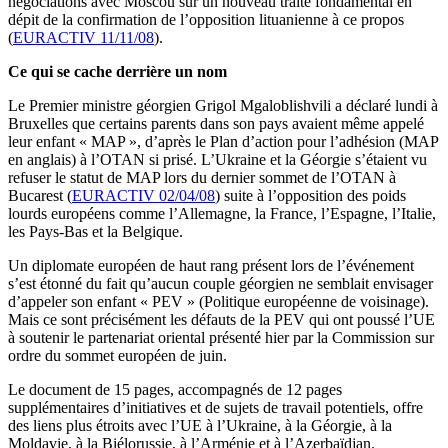
négociations avec Moscou sur un nouveau traité fondamental en
dépit de la confirmation de l’opposition lituanienne à ce propos
(
EURACTIV 11/11/08
).
Ce qui se cache derrière un nom
Le Premier ministre géorgien Grigol Mgaloblishvili a déclaré lundi à
Bruxelles que certains parents dans son pays avaient même appelé
leur enfant « MAP », d’après le Plan d’action pour l’adhésion (MAP
en anglais) à l’OTAN si prisé. L’Ukraine et la Géorgie s’étaient vu
refuser le statut de MAP lors du dernier sommet de l’OTAN à
Bucarest (
EURACTIV 02/04/08
) suite à l’opposition des poids
lourds européens comme l’Allemagne, la France, l’Espagne, l’Italie,
les Pays-Bas et la Belgique.
Un diplomate européen de haut rang présent lors de l’événement
s’est étonné du fait qu’aucun couple géorgien ne semblait envisager
d’appeler son enfant « PEV » (Politique européenne de voisinage).
Mais ce sont précisément les défauts de la PEV qui ont poussé l’UE
à soutenir le partenariat oriental présenté hier par la Commission sur
ordre du sommet européen de juin.
Le document de 15 pages, accompagnés de 12 pages
supplémentaires d’initiatives et de sujets de travail potentiels, offre
des liens plus étroits avec l’UE à l’Ukraine, à la Géorgie, à la
Moldavie, à la Biélorussie, à l’Arménie et à l’Azerbaïdjan.