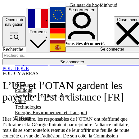
Ga naar de hoofdinhoud
Se connecter
Open sub
Close menu
English
navigation
Français
Deutsch
Vous êtes déconnecté.
Recherche
Se connecter
Español
Lumières éteintes
Se connecter
Rapporteur
Politique
Économie
Newsletters
Evénements
Em
POLITIQUE
POLICY AREAS
L’UE et l’OTAN gardent les
Economie
Politique
pays de l’Est à distance [FR]
Agriculture et Alimentation
Santé
Technologies
Energie, Environnement et Transport
Défense
Hier 3 décembre, les responsables de l’OTAN ont réaffirmé que
l’Ukraine et la Géorgie finiraient par rejoindre l’alliance militaire,
mais ils se sont toutefois retenus de leur offrir une feuille de route
concrète en vue de l’adhésion. De son côté, la Commission