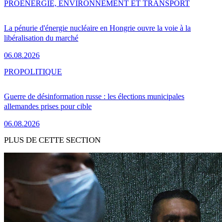
PRO
ENERGIE, ENVIRONNEMENT ET TRANSPORT
La pénurie d'énergie nucléaire en Hongrie ouvre la voie à la
libéralisation du marché
06.08.2026
PRO
POLITIQUE
Guerre de désinformation russe : les élections municipales
allemandes prises pour cible
06.08.2026
PLUS DE CETTE SECTION