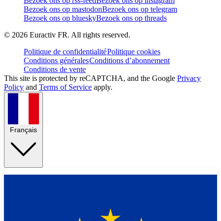
Bezoek ons op rss-feed
Bezoek ons op instagram
Bezoek ons op mastodon
Bezoek ons op telegram
Bezoek ons op bluesky
Bezoek ons op threads
©
2026
Euractiv FR. All rights reserved.
Politique de confidentialité
Politique cookies
Conditions générales
Conditions d’abonnement
Conditions de vente
This site is protected by reCAPTCHA, and the Google
Privacy
Policy
and
Terms of Service
apply.
Français