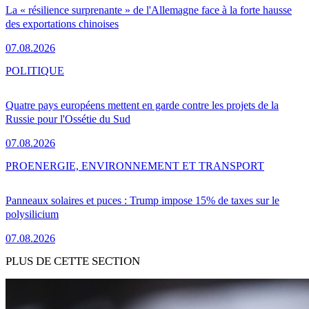
La « résilience surprenante » de l'Allemagne face à la forte hausse
des exportations chinoises
07.08.2026
POLITIQUE
Quatre pays européens mettent en garde contre les projets de la
Russie pour l'Ossétie du Sud
07.08.2026
PRO
ENERGIE, ENVIRONNEMENT ET TRANSPORT
Panneaux solaires et puces : Trump impose 15% de taxes sur le
polysilicium
07.08.2026
PLUS DE CETTE SECTION