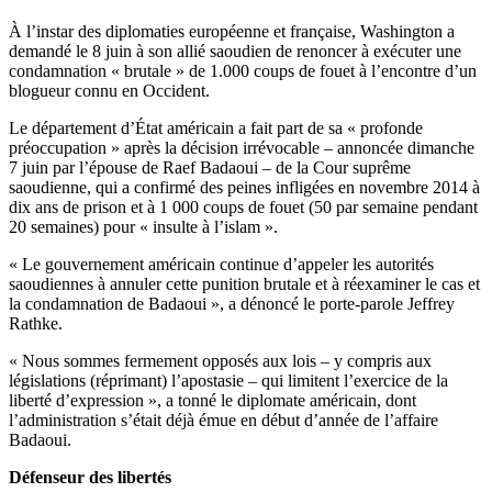
À l’instar des diplomaties européenne et française, Washington a
demandé le 8 juin à son allié saoudien de renoncer à exécuter une
condamnation « brutale » de 1.000 coups de fouet à l’encontre d’un
blogueur connu en Occident.
Le département d’État américain a fait part de sa « profonde
préoccupation » après la décision irrévocable – annoncée dimanche
7 juin par l’épouse de Raef Badaoui – de la Cour suprême
saoudienne, qui a confirmé des peines infligées en novembre 2014 à
dix ans de prison et à 1 000 coups de fouet (50 par semaine pendant
20 semaines) pour « insulte à l’islam ».
« Le gouvernement américain continue d’appeler les autorités
saoudiennes à annuler cette punition brutale et à réexaminer le cas et
la condamnation de Badaoui », a dénoncé le porte-parole Jeffrey
Rathke.
« Nous sommes fermement opposés aux lois – y compris aux
législations (réprimant) l’apostasie – qui limitent l’exercice de la
liberté d’expression », a tonné le diplomate américain, dont
l’administration s’était déjà émue en début d’année de l’affaire
Badaoui.
Défenseur des libertés