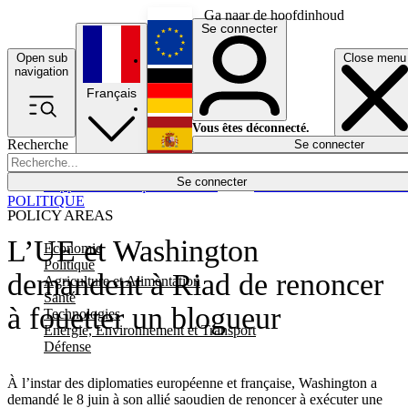
Ga naar de hoofdinhoud
Se connecter
Open sub
Close menu
English
navigation
Français
Deutsch
Vous êtes déconnecté.
Recherche
Se connecter
Español
Lumières éteintes
Se connecter
Rapporteur
Politique
Économie
Newsletters
Evénements
Em
POLITIQUE
POLICY AREAS
L’UE et Washington
Economie
Politique
demandent à Riad de renoncer
Agriculture et Alimentation
Santé
à fouetter un blogueur
Technologies
Energie, Environnement et Transport
Défense
À l’instar des diplomaties européenne et française, Washington a
demandé le 8 juin à son allié saoudien de renoncer à exécuter une