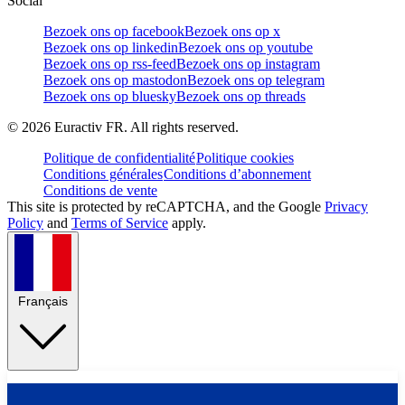
Social
Bezoek ons op facebook
Bezoek ons op x
Bezoek ons op linkedin
Bezoek ons op youtube
Bezoek ons op rss-feed
Bezoek ons op instagram
Bezoek ons op mastodon
Bezoek ons op telegram
Bezoek ons op bluesky
Bezoek ons op threads
©
2026
Euractiv FR. All rights reserved.
Politique de confidentialité
Politique cookies
Conditions générales
Conditions d’abonnement
Conditions de vente
This site is protected by reCAPTCHA, and the Google
Privacy
Policy
and
Terms of Service
apply.
Français