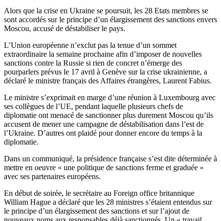
Alors que la crise en Ukraine se poursuit, les 28 Etats membres se
sont accordés sur le principe d’un élargissement des sanctions envers
Moscou, accusé de déstabiliser le pays.
L’Union européenne n’exclut pas la tenue d’un sommet
extraordinaire la semaine prochaine afin d’imposer de nouvelles
sanctions contre la Russie si rien de concret n’émerge des
pourparlers prévus le 17 avril à Genève sur la crise ukrainienne, a
déclaré le ministre français des Affaires étrangères, Laurent Fabius.
Le ministre s’exprimait en marge d’une réunion à Luxembourg avec
ses collègues de l’UE, pendant laquelle plusieurs chefs de
diplomatie ont menacé de sanctionner plus durement Moscou qu’ils
accusent de mener une campagne de déstabilisation dans l’est de
l’Ukraine. D’autres ont plaidé pour donner encore du temps à la
diplomatie.
Dans un communiqué, la présidence française s’est dite déterminée à
mettre en oeuvre « une politique de sanctions ferme et graduée »
avec ses partenaires européens.
En début de soirée, le secrétaire au Foreign office britannique
William Hague a déclaré que les 28 ministres s’étaient entendus sur
le principe d’un élargissement des sanctions et sur l’ajout de
nouveaux noms aux responsables déjà sanctionnés. Un « travail