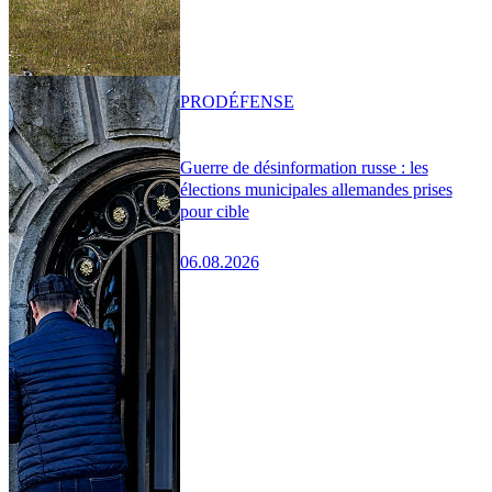
PRO
DÉFENSE
Guerre de désinformation russe : les
élections municipales allemandes prises
pour cible
06.08.2026