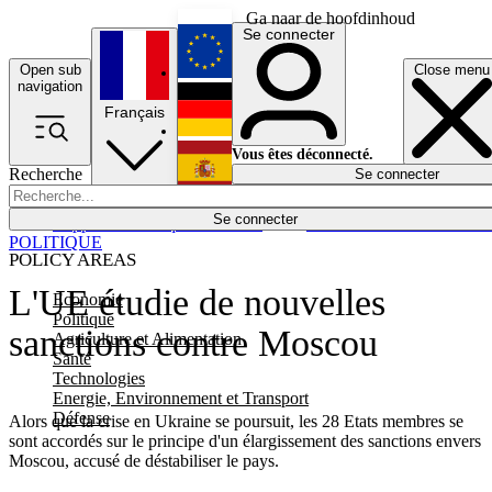
Ga naar de hoofdinhoud
Se connecter
Open sub
Close menu
English
navigation
Français
Deutsch
Vous êtes déconnecté.
Recherche
Se connecter
Español
Lumières éteintes
Se connecter
Rapporteur
Politique
Économie
Newsletters
Evénements
Em
POLITIQUE
POLICY AREAS
L'UE étudie de nouvelles
Economie
Politique
sanctions contre Moscou
Agriculture et Alimentation
Santé
Technologies
Energie, Environnement et Transport
Défense
Alors que la crise en Ukraine se poursuit, les 28 Etats membres se
sont accordés sur le principe d'un élargissement des sanctions envers
Moscou, accusé de déstabiliser le pays.