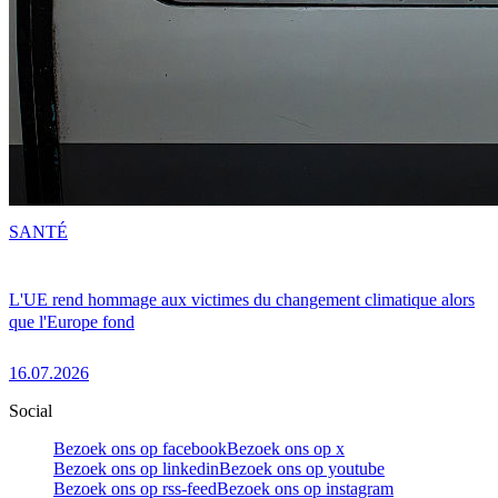
SANTÉ
L'UE rend hommage aux victimes du changement climatique alors
que l'Europe fond
16.07.2026
Social
Bezoek ons op facebook
Bezoek ons op x
Bezoek ons op linkedin
Bezoek ons op youtube
Bezoek ons op rss-feed
Bezoek ons op instagram