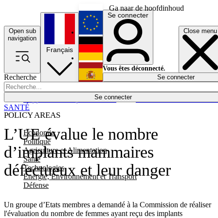
Ga naar de hoofdinhoud
Se connecter
Open sub
Close menu
English
navigation
Français
Deutsch
Vous êtes déconnecté.
Recherche
Se connecter
Español
Lumières éteintes
Se connecter
Rapporteur
Politique
Économie
Newsletters
Evénements
Em
SANTÉ
POLICY AREAS
L’UE évalue le nombre
Economie
Politique
d’implants mammaires
Agriculture et Alimentation
Santé
défectueux et leur danger
Technologies
Energie, Environnement et Transport
Défense
Un groupe d’Etats membres a demandé à la Commission de réaliser
l'évaluation du nombre de femmes ayant reçu des implants