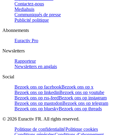
Contactez-nous
Mediahuis
Communiqués de presse
Publicité politique
Abonnements
Euractiv Pro
Newsletters
Rapporteur
Newsletters en anglais
Social
Bezoek ons op facebook
Bezoek ons op x
Bezoek ons op linkedin
Bezoek ons op youtube
Bezoek ons op rss-feed
Bezoek ons op instagram
Bezoek ons op mastodon
Bezoek ons op telegram
Bezoek ons op bluesky
Bezoek ons op threads
©
2026
Euractiv FR. All rights reserved.
Politique de confidentialité
Politique cookies
Conditions générales
Conditions d’abonnement