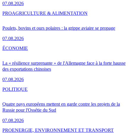
07.08.2026
PRO
AGRICULTURE & ALIMENTATION
Poulets, bovins et ours polaires : la grippe aviaire se propage
07.08.2026
ÉCONOMIE
La « résilience surprenante » de l'Allemagne face à la forte hausse
des exportations chinoises
07.08.2026
POLITIQUE
Quatre pays européens mettent en garde contre les projets de la
Russie pour l'Ossétie du Sud
07.08.2026
PRO
ENERGIE, ENVIRONNEMENT ET TRANSPORT