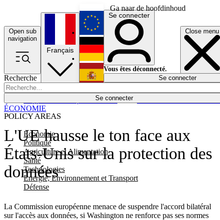
Ga naar de hoofdinhoud
Se connecter
Open sub
Close menu
English
navigation
Français
Deutsch
Vous êtes déconnecté.
Recherche
Se connecter
Español
Lumières éteintes
Se connecter
Rapporteur
Politique
Économie
Newsletters
Evénements
Em
ÉCONOMIE
POLICY AREAS
L'UE hausse le ton face aux
Economie
Politique
États-Unis sur la protection des
Agriculture et Alimentation
Santé
données
Technologies
Energie, Environnement et Transport
Défense
La Commission européenne menace de suspendre l'accord bilatéral
sur l'accès aux données, si Washington ne renforce pas ses normes