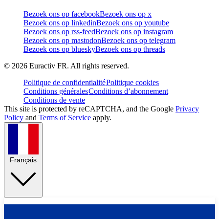
Bezoek ons op facebook
Bezoek ons op x
Bezoek ons op linkedin
Bezoek ons op youtube
Bezoek ons op rss-feed
Bezoek ons op instagram
Bezoek ons op mastodon
Bezoek ons op telegram
Bezoek ons op bluesky
Bezoek ons op threads
©
2026
Euractiv FR. All rights reserved.
Politique de confidentialité
Politique cookies
Conditions générales
Conditions d’abonnement
Conditions de vente
This site is protected by reCAPTCHA, and the Google
Privacy
Policy
and
Terms of Service
apply.
Français