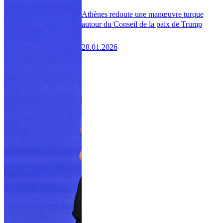
Athènes redoute une manœuvre turque
autour du Conseil de la paix de Trump
28.01.2026