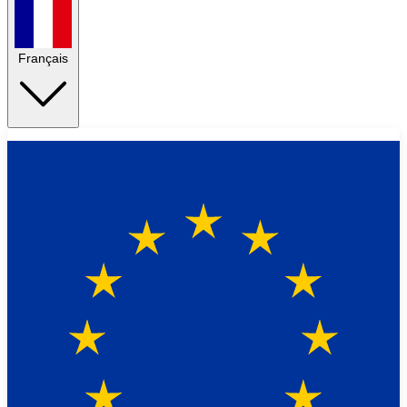
Français