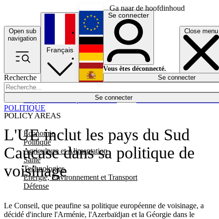
Ga naar de hoofdinhoud
Se connecter
Open sub
Close menu
English
navigation
Français
Deutsch
Vous êtes déconnecté.
Recherche
Se connecter
Español
Lumières éteintes
Se connecter
Rapporteur
Politique
Économie
Newsletters
Evénements
Em
POLITIQUE
POLICY AREAS
L'UE inclut les pays du Sud
Economie
Politique
Caucase dans sa politique de
Agriculture et Alimentation
Santé
voisinage
Technologies
Energie, Environnement et Transport
Défense
Le Conseil, que peaufine sa politique européenne de voisinage, a
décidé d'inclure l'Arménie, l'Azerbaïdjan et la Géorgie dans le