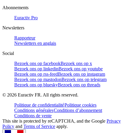
Abonnements
Euractiv Pro
Newsletters
Rapporteur
Newsletters en anglais
Social
Bezoek ons op facebook
Bezoek ons op x
Bezoek ons op linkedin
Bezoek ons op youtube
Bezoek ons op rss-feed
Bezoek ons op instagram
Bezoek ons op mastodon
Bezoek ons op telegram
Bezoek ons op bluesky
Bezoek ons op threads
©
2026
Euractiv FR. All rights reserved.
Politique de confidentialité
Politique cookies
Conditions générales
Conditions d’abonnement
Conditions de vente
This site is protected by reCAPTCHA, and the Google
Privacy
Policy
and
Terms of Service
apply.