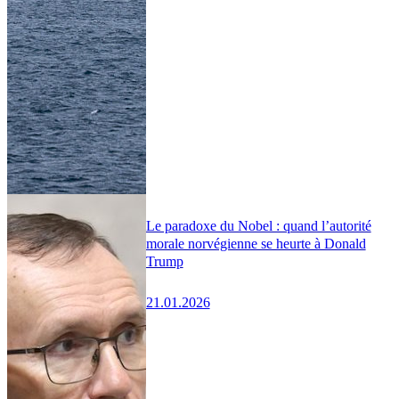
Le paradoxe du Nobel : quand l’autorité
morale norvégienne se heurte à Donald
Trump
21.01.2026