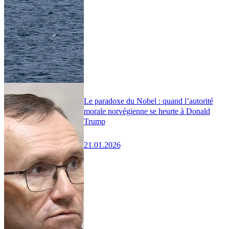
Le paradoxe du Nobel : quand l’autorité
morale norvégienne se heurte à Donald
Trump
21.01.2026