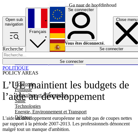
Ga naar de hoofdinhoud
Se connecter
Open sub
Close menu
English
navigation
Français
Deutsch
Vous êtes déconnecté.
Recherche
Se connecter
Español
Lumières éteintes
Se connecter
Rapporteur
Politique
Économie
Newsletters
Evénements
Em
POLITIQUE
POLICY AREAS
L’UE maintient les budgets de
Economie
Politique
l’aide au développement
Agriculture et Alimentation
Santé
Technologies
Energie, Environnement et Transport
Défense
L'aide au développement européenne ne subit pas de coupes nettes
par rapport à la période 2007-2013. Les professionnels dénoncent
malgré tout un manque d'ambition.