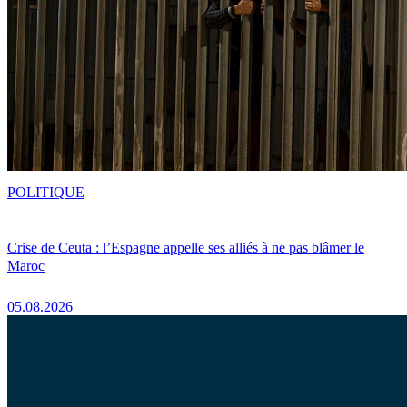
POLITIQUE
Crise de Ceuta : l’Espagne appelle ses alliés à ne pas blâmer le
Maroc
05.08.2026