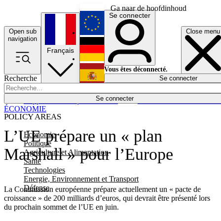
Ga naar de hoofdinhoud
Se connecter
Open sub
Close menu
English
navigation
Français
Deutsch
Vous êtes déconnecté.
Recherche
Se connecter
Español
Lumières éteintes
Se connecter
Rapporteur
Politique
Économie
Newsletters
Evénements
Em
ÉCONOMIE
POLICY AREAS
L’UE prépare un « plan
Economie
Politique
Marshall » pour l’Europe
Agriculture et Alimentation
Santé
Technologies
Energie, Environnement et Transport
Défense
La Commission européenne prépare actuellement un « pacte de
croissance » de 200 milliards d’euros, qui devrait être présenté lors
du prochain sommet de l’UE en juin.