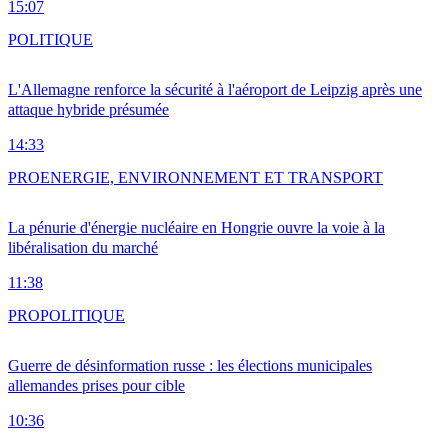
15:07
POLITIQUE
L'Allemagne renforce la sécurité à l'aéroport de Leipzig après une
attaque hybride présumée
14:33
PRO
ENERGIE, ENVIRONNEMENT ET TRANSPORT
La pénurie d'énergie nucléaire en Hongrie ouvre la voie à la
libéralisation du marché
11:38
PRO
POLITIQUE
Guerre de désinformation russe : les élections municipales
allemandes prises pour cible
10:36