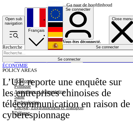
Ga naar de hoofdinhoud
Se connecter
Open sub
Close menu
English
navigation
Français
Deutsch
Vous êtes déconnecté.
Recherche
Se connecter
Español
Lumières éteintes
Se connecter
Rapporteur
Politique
Économie
Newsletters
Evénements
Em
ÉCONOMIE
POLICY AREAS
L’UE reporte une enquête sur
Economie
Politique
les entreprises chinoises de
Agriculture et Alimentation
Santé
télécommunication en raison de
Technologies
Energie, Environnement et Transport
cyberespionnage
Défense