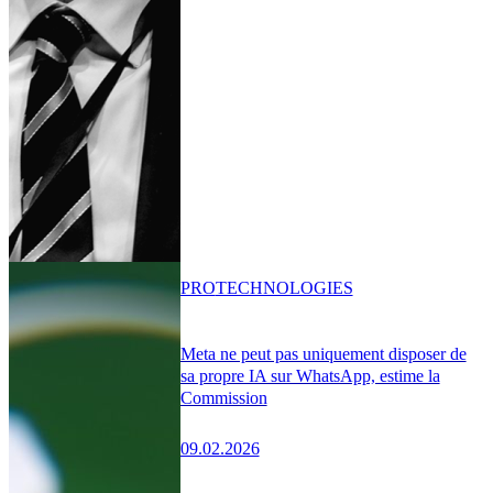
PRO
TECHNOLOGIES
Meta ne peut pas uniquement disposer de
sa propre IA sur WhatsApp, estime la
Commission
09.02.2026