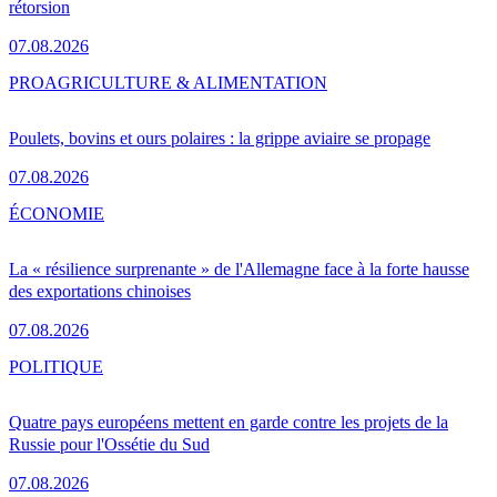
rétorsion
07.08.2026
PRO
AGRICULTURE & ALIMENTATION
Poulets, bovins et ours polaires : la grippe aviaire se propage
07.08.2026
ÉCONOMIE
La « résilience surprenante » de l'Allemagne face à la forte hausse
des exportations chinoises
07.08.2026
POLITIQUE
Quatre pays européens mettent en garde contre les projets de la
Russie pour l'Ossétie du Sud
07.08.2026