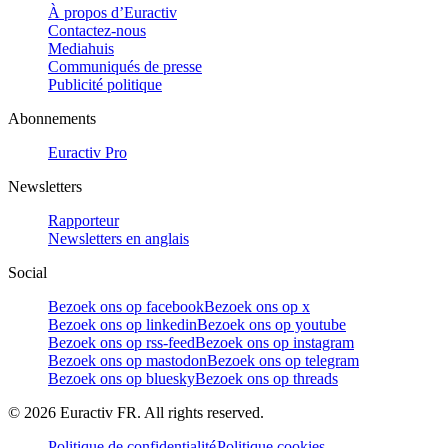
À propos d’Euractiv
Contactez-nous
Mediahuis
Communiqués de presse
Publicité politique
Abonnements
Euractiv Pro
Newsletters
Rapporteur
Newsletters en anglais
Social
Bezoek ons op facebook
Bezoek ons op x
Bezoek ons op linkedin
Bezoek ons op youtube
Bezoek ons op rss-feed
Bezoek ons op instagram
Bezoek ons op mastodon
Bezoek ons op telegram
Bezoek ons op bluesky
Bezoek ons op threads
©
2026
Euractiv FR. All rights reserved.
Politique de confidentialité
Politique cookies