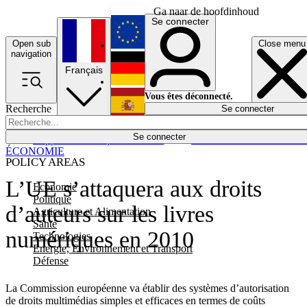
Ga naar de hoofdinhoud
Se connecter
Open sub
Close menu
English
navigation
Français
Deutsch
Vous êtes déconnecté.
Recherche
Se connecter
Español
Lumières éteintes
Se connecter
Rapporteur
Politique
Économie
Newsletters
Evénements
Em
ÉCONOMIE
POLICY AREAS
L’UE s’attaquera aux droits
Economie
Politique
d’auteurs sur les livres
Agriculture et Alimentation
Santé
numériques en 2010
Technologies
Energie, Environnement et Transport
Défense
La Commission européenne va établir des systèmes d’autorisation
de droits multimédias simples et efficaces en termes de coûts