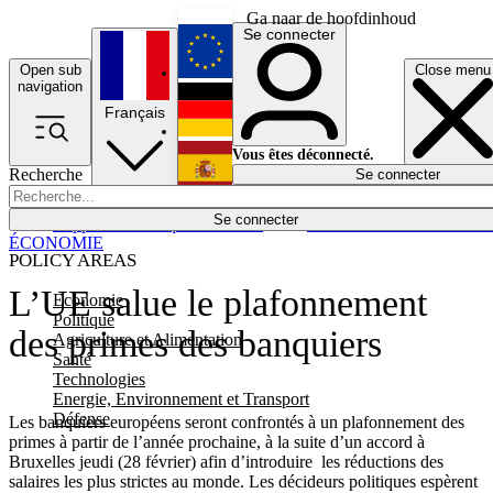
Ga naar de hoofdinhoud
Se connecter
Open sub
Close menu
English
navigation
Français
Deutsch
Vous êtes déconnecté.
Recherche
Se connecter
Español
Lumières éteintes
Se connecter
Rapporteur
Politique
Économie
Newsletters
Evénements
Em
ÉCONOMIE
POLICY AREAS
L’UE salue le plafonnement
Economie
Politique
des primes des banquiers
Agriculture et Alimentation
Santé
Technologies
Energie, Environnement et Transport
Défense
Les banquiers européens seront confrontés à un plafonnement des
primes à partir de l’année prochaine, à la suite d’un accord à
Bruxelles jeudi (28 février) afin d’introduire les réductions des
salaires les plus strictes au monde. Les décideurs politiques espèrent