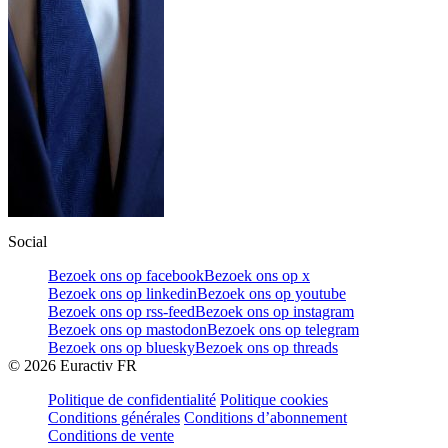
Social
Bezoek ons op facebook
Bezoek ons op x
Bezoek ons op linkedin
Bezoek ons op youtube
Bezoek ons op rss-feed
Bezoek ons op instagram
Bezoek ons op mastodon
Bezoek ons op telegram
Bezoek ons op bluesky
Bezoek ons op threads
©
2026
Euractiv FR
Politique de confidentialité
Politique cookies
Conditions générales
Conditions d’abonnement
Conditions de vente