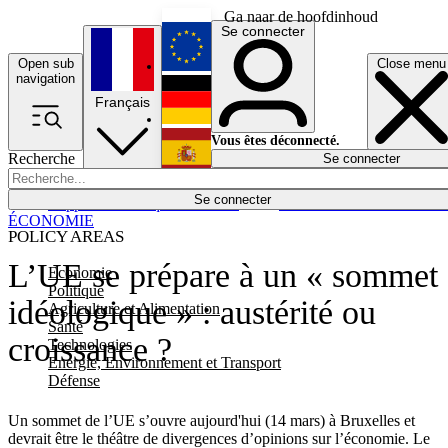
Ga naar de hoofdinhoud
Se connecter
Open sub
Close menu
English
navigation
Français
Deutsch
Vous êtes déconnecté.
Recherche
Se connecter
Español
Lumières éteintes
Se connecter
Rapporteur
Politique
Économie
Newsletters
Evénements
Em
ÉCONOMIE
POLICY AREAS
L’UE se prépare à un « sommet
Economie
Politique
idéologique » : austérité ou
Agriculture et Alimentation
Santé
croissance ?
Technologies
Energie, Environnement et Transport
Défense
Un sommet de l’UE s’ouvre aujourd'hui (14 mars) à Bruxelles et
devrait être le théâtre de divergences d’opinions sur l’économie. Le