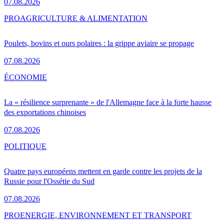
07.08.2026
PRO
AGRICULTURE & ALIMENTATION
Poulets, bovins et ours polaires : la grippe aviaire se propage
07.08.2026
ÉCONOMIE
La « résilience surprenante » de l'Allemagne face à la forte hausse
des exportations chinoises
07.08.2026
POLITIQUE
Quatre pays européens mettent en garde contre les projets de la
Russie pour l'Ossétie du Sud
07.08.2026
PRO
ENERGIE, ENVIRONNEMENT ET TRANSPORT