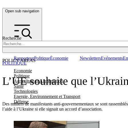
Open sub navigation
Recherche
Rapporteur
Politique
Économie
Newsletters
Evénements
Em
POLICY AREAS
POLITIQUE
Economie
Politique
L’UE souhaite que l’Ukraine
Agriculture et Alimentation
Santé
Technologies
Energie, Environnement et Transport
Défense
Des milliers de manifestants anti-gouvernementaux se sont rassemblés 
l’aide à l’Ukraine si elle signait un accord d’association.