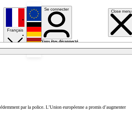
Se connecter
Close menu
English
Français
Deutsch
Vous êtes déconnecté.
Se connecter
Español
Lumières éteintes
 précédemment par la police. L’Union européenne a promis d’augmenter