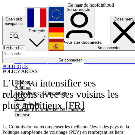
Ga naar de hoofdinhoud
Se connecter
Open sub
Close menu
English
navigation
Français
Deutsch
Vous êtes déconnecté.
Recherche
Se connecter
Español
Lumières éteintes
Se connecter
Rapporteur
Politique
Économie
Newsletters
Evénements
Em
POLITIQUE
POLICY AREAS
L’UE va intensifier ses
Economie
Politique
relations avec ses voisins les
Agriculture et Alimentation
Santé
plus ambitieux [FR]
Technologies
Energie, Environnement et Transport
Défense
La Commission va récompenser les meilleurs élèves des pays de la
Politique européenne de voisinage (PEV) en renforçant les liens