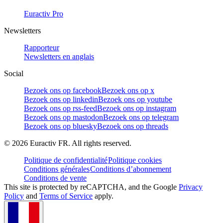
Euractiv Pro
Newsletters
Rapporteur
Newsletters en anglais
Social
Bezoek ons op facebook
Bezoek ons op x
Bezoek ons op linkedin
Bezoek ons op youtube
Bezoek ons op rss-feed
Bezoek ons op instagram
Bezoek ons op mastodon
Bezoek ons op telegram
Bezoek ons op bluesky
Bezoek ons op threads
©
2026
Euractiv FR. All rights reserved.
Politique de confidentialité
Politique cookies
Conditions générales
Conditions d’abonnement
Conditions de vente
This site is protected by reCAPTCHA, and the Google
Privacy
Policy
and
Terms of Service
apply.