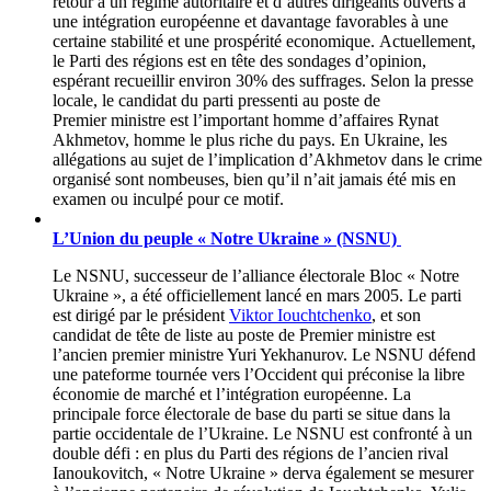
retour à un régime autoritaire et d’autres dirigeants ouverts à
une intégration européenne et davantage favorables à une
certaine stabilité et une prospérité economique. Actuellement,
le Parti des régions est en tête des sondages d’opinion,
espérant recueillir environ 30% des suffrages. Selon la presse
locale, le candidat du parti pressenti au poste de
Premier ministre est l’important homme d’affaires Rynat
Akhmetov, homme le plus riche du pays. En Ukraine, les
allégations au sujet de l’implication d’Akhmetov dans le crime
organisé sont nombeuses, bien qu’il n’ait jamais été mis en
examen ou inculpé pour ce motif.
L’Union du peuple « Notre Ukraine » (NSNU)
Le NSNU, successeur de l’alliance électorale Bloc « Notre
Ukraine », a été officiellement lancé en mars 2005. Le parti
est dirigé par le président
Viktor Iouchtchenko
, et son
candidat de tête de liste au poste de Premier ministre est
l’ancien premier ministre Yuri Yekhanurov. Le NSNU défend
une pateforme tournée vers l’Occident qui préconise la libre
économie de marché et l’intégration européenne. La
principale force électorale de base du parti se situe dans la
partie occidentale de l’Ukraine. Le NSNU est confronté à un
double défi : en plus du Parti des régions de l’ancien rival
Ianoukovitch, « Notre Ukraine » derva également se mesurer