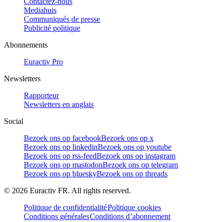
Contactez-nous
Mediahuis
Communiqués de presse
Publicité politique
Abonnements
Euractiv Pro
Newsletters
Rapporteur
Newsletters en anglais
Social
Bezoek ons op facebook
Bezoek ons op x
Bezoek ons op linkedin
Bezoek ons op youtube
Bezoek ons op rss-feed
Bezoek ons op instagram
Bezoek ons op mastodon
Bezoek ons op telegram
Bezoek ons op bluesky
Bezoek ons op threads
©
2026
Euractiv FR. All rights reserved.
Politique de confidentialité
Politique cookies
Conditions générales
Conditions d’abonnement