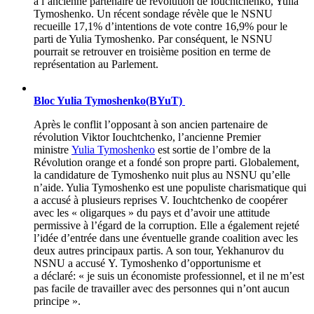
à l’ancienne partenaire de révolution de Iouchtchenko, Yulia
Tymoshenko. Un récent sondage révèle que le NSNU
recueille 17,1% d’intentions de vote contre 16,9% pour le
parti de Yulia Tymoshenko. Par conséquent, le NSNU
pourrait se retrouver en troisième position en terme de
représentation au Parlement.
Bloc Yulia Tymoshenko(BYuT)
Après le conflit l’opposant à son ancien partenaire de
révolution Viktor Iouchtchenko, l’ancienne Premier
ministre
Yulia Tymoshenko
est sortie de l’ombre de la
Révolution orange et a fondé son propre parti. Globalement,
la candidature de Tymoshenko nuit plus au NSNU qu’elle
n’aide. Yulia Tymoshenko est une populiste charismatique qui
a accusé à plusieurs reprises V. Iouchtchenko de coopérer
avec les « oligarques » du pays et d’avoir une attitude
permissive à l’égard de la corruption. Elle a également rejeté
l’idée d’entrée dans une éventuelle grande coalition avec les
deux autres principaux partis. A son tour, Yekhanurov du
NSNU a accusé Y. Tymoshenko d’opportunisme et
a déclaré: « je suis un économiste professionnel, et il ne m’est
pas facile de travailler avec des personnes qui n’ont aucun
principe ».