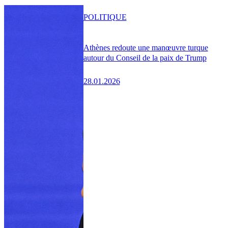
POLITIQUE
Athènes redoute une manœuvre turque
autour du Conseil de la paix de Trump
28.01.2026