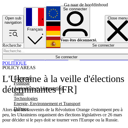
Ga naar de hoofdinhoud
Se connecter
Open sub
Close menu
English
navigation
Français
Deutsch
Vous êtes déconnecté.
Recherche
Se connecter
Español
Lumières éteintes
Se connecter
Rapporteur
Politique
Économie
Newsletters
Evénements
Em
POLITIQUE
POLICY AREAS
L'Ukraine à la veille d'élections
Economie
Politique
déterminantes [FR]
Agriculture et Alimentation
Santé
Technologies
Energie, Environnement et Transport
Défense
Alors que les souvenirs de la Révolution Orange s'estompent peu à
peu, les Ukrainiens organisent des élections législatives ce 26 mars
pour décider si le pays doit se tourner vers l'Europe ou la Russie.