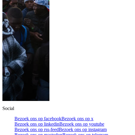
Social
Bezoek ons op facebook
Bezoek ons op x
Bezoek ons op linkedin
Bezoek ons op youtube
Bezoek ons op rss-feed
Bezoek ons op instagram
Bezoek ons op mastodon
Bezoek ons op telegram