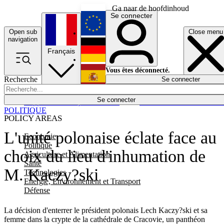
Ga naar de hoofdinhoud
Se connecter
Open sub
Close menu
English
navigation
Français
Deutsch
Vous êtes déconnecté.
Recherche
Se connecter
Español
Lumières éteintes
Se connecter
Rapporteur
Politique
Économie
Newsletters
Evénements
Em
POLITIQUE
POLICY AREAS
L'unité polonaise éclate face au
Economie
Politique
choix du lieu d'inhumation de
Agriculture et Alimentation
Santé
M. Kaczy?ski
Technologies
Energie, Environnement et Transport
Défense
La décision d'enterrer le président polonais Lech Kaczy?ski et sa
femme dans la crypte de la cathédrale de Cracovie, un panthéon