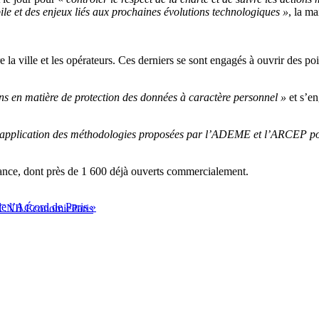
ile et des enjeux liés aux prochaines évolutions technologiques »
, la ma
e la ville et les opérateurs. Ces derniers se sont engagés à ouvrir des poi
tions en matière de protection des données à caractère personnel »
et s’en
’application des méthodologies proposées par l’ADEME et l’ARCEP pou
ance, dont près de 1 600 déjà ouverts commercialement.
e l’Accord de Paris »
CNIL
Économie
Paris