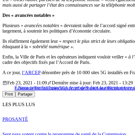
mais aussi de partager l’état des connaissances sur la téléphonie mob
Des « avancées notables »
Plusieurs «
avancées notables
» devraient naître de l’accord signé entr
largement, à soutenir les politiques d’économie circulaire.
Ils réaffirment également leur «
respect le plus strict de leurs obliga
éduquant à la «
sobriété numérique »
.
Enfin, la Ville de Paris et les opérateurs indiquent vouloir veiller «
à l
cadre des objectifs fixés par l’Accord de Paris.
A ce jour,
l’ARCEP
dénombre près de 10 000 sites 5G installés en Fr
Feb 23, 2021 - 11:09
Dernière mise à jour: Feb 23, 2021 - 13:29
« Nous avons fait beaucoup de progrès dans la mise en œuvre d
Économie
Technologies
5G
Accord de Paris
Anne Hidalgo
Arcep
Print
Partager
LES PLUS LUS
PRO
SANTÉ
Sept pays votent contre le programme de santé de la Commission