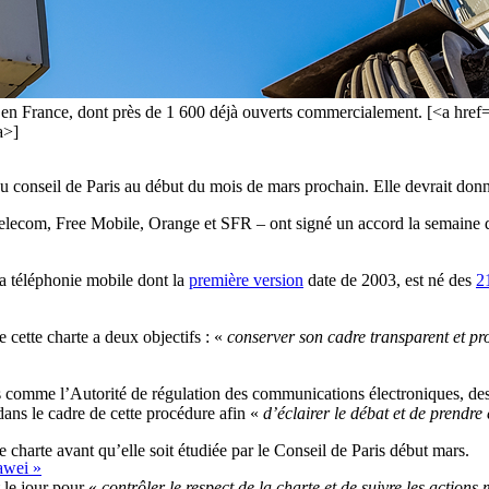
s en France, dont près de 1 600 déjà ouverts commercialement. [<a hre
a>]
u conseil de Paris au début du mois de mars prochain. Elle devrait donn
Telecom, Free Mobile, Orange et SFR – ont signé un accord la semaine d
la téléphonie mobile dont la
première version
date de 2003, est né des
2
e cette charte a deux objectifs : «
conserver son cadre transparent et pro
s comme l’Autorité de régulation des communications électroniques, des
dans le cadre de cette procédure afin «
d’éclairer le débat et de prendre
e charte avant qu’elle soit étudiée par le Conseil de Paris début mars.
uawei »
 le jour pour «
contrôler le respect de la charte et de suivre les acti