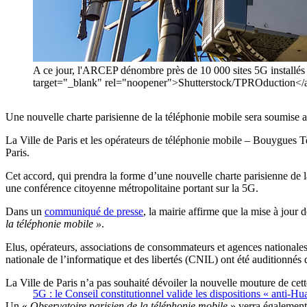
A ce jour, l'ARCEP dénombre près de 10 000 sites 5G installé
target="_blank" rel="noopener">Shutterstock/TPROduction</
Une nouvelle charte parisienne de la téléphonie mobile sera soumise a
La Ville de Paris et les opérateurs de téléphonie mobile – Bouygues 
Paris.
Cet accord, qui prendra la forme d’une nouvelle charte parisienne de 
une conférence citoyenne métropolitaine portant sur la 5G.
Dans un
communiqué de presse
, la mairie affirme que la mise à jour d
la téléphonie mobile »
.
Elus, opérateurs, associations de consommateurs et agences nationale
nationale de l’informatique et des libertés (CNIL) ont été auditionnés 
La Ville de Paris n’a pas souhaité dévoiler la nouvelle mouture de cett
5G : le Conseil constitutionnel valide les dispositions « anti-H
Un «
Observatoire parisien de la téléphonie mobile
» verra également