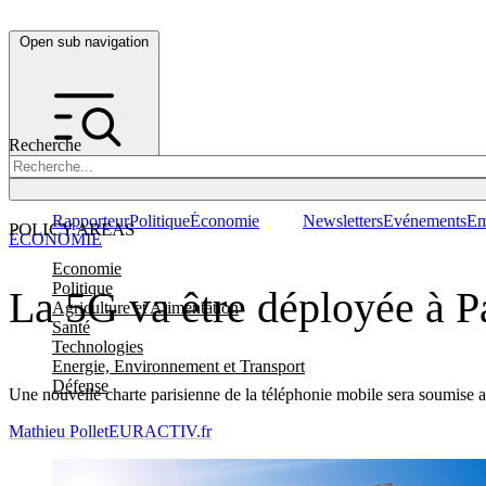
Open sub navigation
Recherche
Rapporteur
Politique
Économie
Newsletters
Evénements
Em
POLICY AREAS
ÉCONOMIE
Economie
Politique
La 5G va être déployée à P
Agriculture et Alimentation
Santé
Technologies
Energie, Environnement et Transport
Défense
Une nouvelle charte parisienne de la téléphonie mobile sera soumise a
Mathieu Pollet
EURACTIV.fr