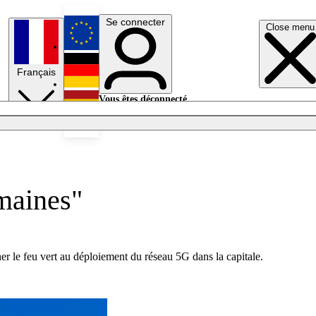
Se connecter
Close menu
English
Français
Deutsch
Vous êtes déconnecté.
Se connecter
Español
Lumières éteintes
emaines"
er le feu vert au déploiement du réseau 5G dans la capitale.