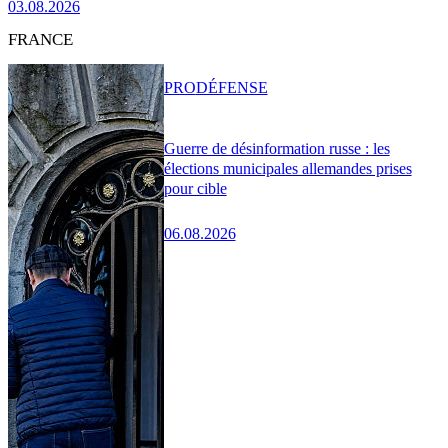
03.08.2026
FRANCE
PRO
DÉFENSE
Guerre de désinformation russe : les
élections municipales allemandes prises
pour cible
06.08.2026