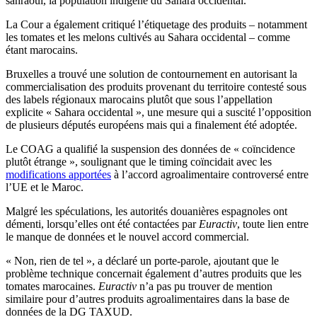
sahraoui, la population indigène du Sahara occidental.
La Cour a également critiqué l’étiquetage des produits – notamment
les tomates et les melons cultivés au Sahara occidental – comme
étant marocains.
Bruxelles a trouvé une solution de contournement en autorisant la
commercialisation des produits provenant du territoire contesté sous
des labels régionaux marocains plutôt que sous l’appellation
explicite « Sahara occidental », une mesure qui a suscité l’opposition
de plusieurs députés européens mais qui a finalement été adoptée.
Le COAG a qualifié la suspension des données de « coïncidence
plutôt étrange », soulignant que le timing coïncidait avec les
modifications apportées
à l’accord agroalimentaire controversé entre
l’UE et le Maroc.
Malgré les spéculations, les autorités douanières espagnoles ont
démenti, lorsqu’elles ont été contactées par
Euractiv
, toute lien entre
le manque de données et le nouvel accord commercial.
« Non, rien de tel », a déclaré un porte-parole, ajoutant que le
problème technique concernait également d’autres produits que les
tomates marocaines.
Euractiv
n’a pas pu trouver de mention
similaire pour d’autres produits agroalimentaires dans la base de
données de la DG TAXUD.