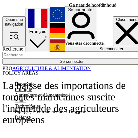
Ga naar de hoofdinhoud
Se connecter
Open sub
Close menu
English
navigation
Français
Deutsch
Vous êtes déconnecté.
Recherche
Se connecter
Español
Lumières éteintes
Se connecter
Rapporteur
Politique
Économie
Newsletters
Evénements
Em
PRO
AGRICULTURE & ALIMENTATION
POLICY AREAS
La baisse des importations de
Economie
Politique
tomates marocaines suscite
Agriculture et Alimentation
Santé
l'inquiétude des agriculteurs
Technologies
Energie, Environnement et Transport
européens
Défense