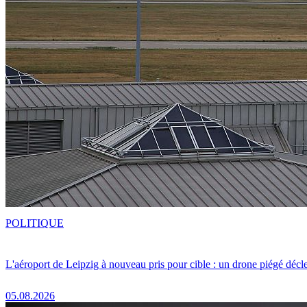
POLITIQUE
L'aéroport de Leipzig à nouveau pris pour cible : un drone piégé décle
05.08.2026