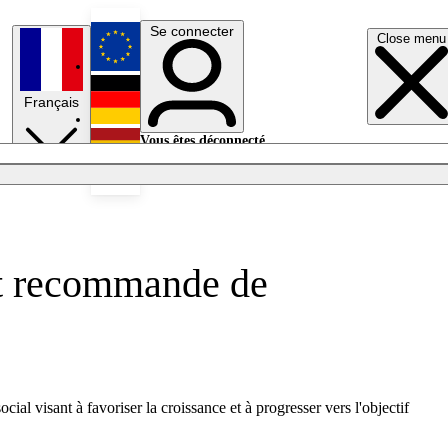
Se connecter
Close menu
English
Français
Deutsch
Vous êtes déconnecté.
Se connecter
Español
Lumières éteintes
et recommande de
l visant à favoriser la croissance et à progresser vers l'objectif