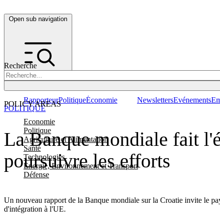
Open sub navigation
Recherche
Rapporteur
Politique
Économie
Newsletters
Evénements
Em
POLICY AREAS
POLITIQUE
Economie
Politique
La Banque mondiale fait l'
Agriculture et Alimentation
Santé
poursuivre les efforts
Technologies
Energie, Environnement et Transport
Défense
Un nouveau rapport de la Banque mondiale sur la Croatie invite le pays
d'intégration à l'UE.