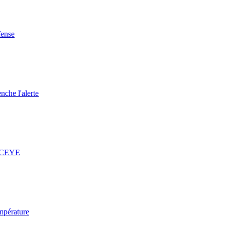
fense
nche l'alerte
 ICEYE
mpérature