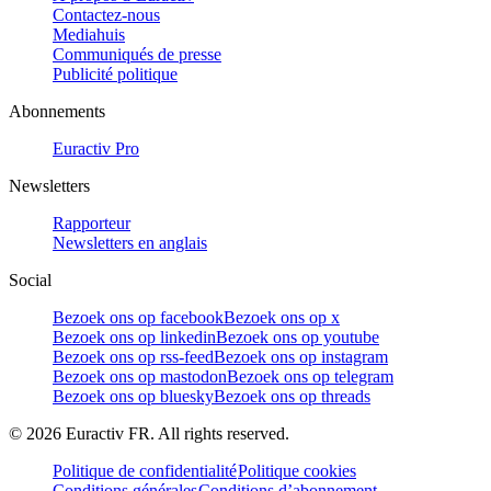
Contactez-nous
Mediahuis
Communiqués de presse
Publicité politique
Abonnements
Euractiv Pro
Newsletters
Rapporteur
Newsletters en anglais
Social
Bezoek ons op facebook
Bezoek ons op x
Bezoek ons op linkedin
Bezoek ons op youtube
Bezoek ons op rss-feed
Bezoek ons op instagram
Bezoek ons op mastodon
Bezoek ons op telegram
Bezoek ons op bluesky
Bezoek ons op threads
©
2026
Euractiv FR. All rights reserved.
Politique de confidentialité
Politique cookies
Conditions générales
Conditions d’abonnement