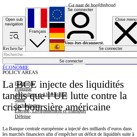
Ga naar de hoofdinhoud
Se connecter
Open sub
Close menu
English
navigation
Français
Deutsch
Vous êtes déconnecté.
Recherche
Se connecter
Español
Lumières éteintes
Se connecter
Rapporteur
Politique
Économie
Newsletters
Evénements
Em
ÉCONOMIE
POLICY AREAS
La BCE injecte des liquidités
Economie
Politique
tandis que l’UE lutte contre la
Agriculture et Alimentation
Santé
crise boursière américaine
Technologies
Energie, Environnement et Transport
Défense
La Banque centrale européenne a injecté des milliards d’euros dans
les marchés financiers afin d’empêcher un déficit de liquidités suite à