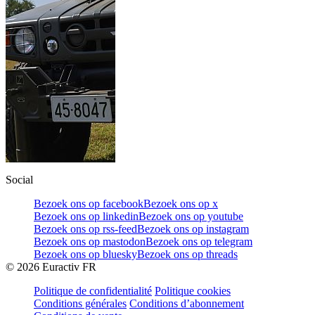
Social
Bezoek ons op facebook
Bezoek ons op x
Bezoek ons op linkedin
Bezoek ons op youtube
Bezoek ons op rss-feed
Bezoek ons op instagram
Bezoek ons op mastodon
Bezoek ons op telegram
Bezoek ons op bluesky
Bezoek ons op threads
©
2026
Euractiv FR
Politique de confidentialité
Politique cookies
Conditions générales
Conditions d’abonnement