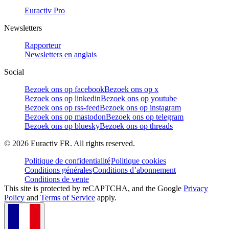
Euractiv Pro
Newsletters
Rapporteur
Newsletters en anglais
Social
Bezoek ons op facebook
Bezoek ons op x
Bezoek ons op linkedin
Bezoek ons op youtube
Bezoek ons op rss-feed
Bezoek ons op instagram
Bezoek ons op mastodon
Bezoek ons op telegram
Bezoek ons op bluesky
Bezoek ons op threads
©
2026
Euractiv FR. All rights reserved.
Politique de confidentialité
Politique cookies
Conditions générales
Conditions d’abonnement
Conditions de vente
This site is protected by reCAPTCHA, and the Google
Privacy
Policy
and
Terms of Service
apply.