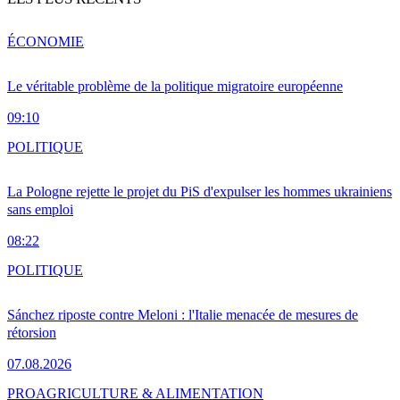
ÉCONOMIE
Le véritable problème de la politique migratoire européenne
09:10
POLITIQUE
La Pologne rejette le projet du PiS d'expulser les hommes ukrainiens
sans emploi
08:22
POLITIQUE
Sánchez riposte contre Meloni : l'Italie menacée de mesures de
rétorsion
07.08.2026
PRO
AGRICULTURE & ALIMENTATION