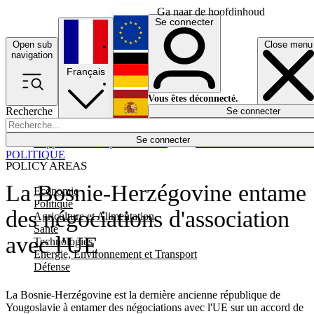
Ga naar de hoofdinhoud
Se connecter
Open sub
Close menu
English
navigation
Français
Deutsch
Vous êtes déconnecté.
Recherche
Se connecter
Español
Lumières éteintes
Se connecter
Rapporteur
Politique
Économie
Newsletters
Evénements
Em
POLITIQUE
POLICY AREAS
La Bosnie-Herzégovine entame
Economie
Politique
des négociations d'association
Agriculture et Alimentation
Santé
avec l'UE
Technologies
Energie, Environnement et Transport
Défense
La Bosnie-Herzégovine est la dernière ancienne république de
Yougoslavie à entamer des négociations avec l'UE sur un accord de