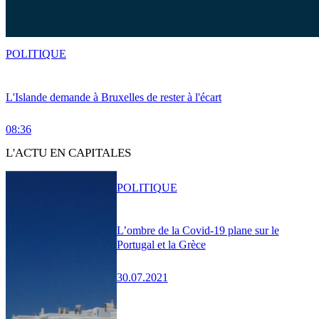
POLITIQUE
L'Islande demande à Bruxelles de rester à l'écart
08:36
L'ACTU EN CAPITALES
POLITIQUE
L’ombre de la Covid-19 plane sur le
Portugal et la Grèce
30.07.2021