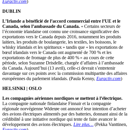
Euractiv.com
)
DUBLIN
L’Irlande a bénéficié de l’accord commercial entre l’UE et le
Canada, selon l’ambassade du Canada.
« Certains secteurs de
l’économie irlandaise ont connu une croissance significative des
exportations vers le Canada depuis 2016, notamment les produits
laitiers, les produits de boulangerie, les textiles, les boissons, le
whisky irlandais et les spiritueux » tandis que « les exportations de
bœuf irlandais vers le Canada ont augmenté de 700 % et les
exportations de fromage de plus de 400 % » au cours de cette
période, selon Suzanne Drisdelle, chargée d’affaires à l’ambassade
du Canada. Aujourd’hui (13 avril), celle-ci devrait s’entretenir
davantage sur ces points avec la commission multipartite des affaires
européennes du parlement irlandais. (Paula Kenny,
Euractiv.com
)
HELSINKI | OSLO
Les compagnies aériennes nordiques se mettent à l’électrique.
La compagnie nationale finlandaise Finnair et la compagnie
régionale norvégienne Widerøe ont annoncé leur intention d’acheter
des avions électriques alimentés par des batteries, donnant ainsi de la
crédibilité à une initiative nordique qui tente de faire avancer le
développement des avions électriques.
Lire plus…
(Pekka Vanttinen,
Euractiv.com
)