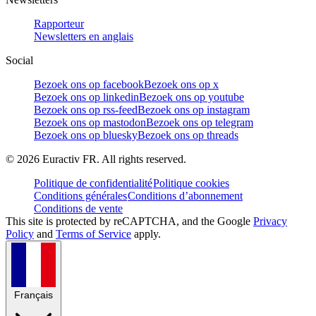
Rapporteur
Newsletters en anglais
Social
Bezoek ons op facebook
Bezoek ons op x
Bezoek ons op linkedin
Bezoek ons op youtube
Bezoek ons op rss-feed
Bezoek ons op instagram
Bezoek ons op mastodon
Bezoek ons op telegram
Bezoek ons op bluesky
Bezoek ons op threads
©
2026
Euractiv FR. All rights reserved.
Politique de confidentialité
Politique cookies
Conditions générales
Conditions d’abonnement
Conditions de vente
This site is protected by reCAPTCHA, and the Google
Privacy
Policy
and
Terms of Service
apply.
Français