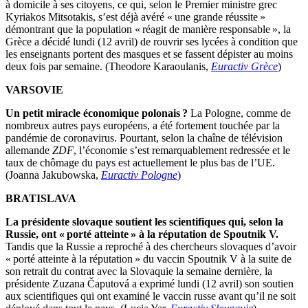
à domicile à ses citoyens, ce qui, selon le Premier ministre grec
Kyriakos Mitsotakis, s’est déjà avéré « une grande réussite »
démontrant que la population « réagit de manière responsable », la
Grèce a décidé lundi (12 avril) de rouvrir ses lycées à condition que
les enseignants portent des masques et se fassent dépister au moins
deux fois par semaine. (Theodore Karaoulanis,
Euractiv Grèce
)
VARSOVIE
Un petit miracle économique polonais ?
La Pologne, comme de
nombreux autres pays européens, a été fortement touchée par la
pandémie de coronavirus. Pourtant, selon la chaîne de télévision
allemande
ZDF
, l’économie s’est remarquablement redressée et le
taux de chômage du pays est actuellement le plus bas de l’UE.
(Joanna Jakubowska,
Euractiv Pologne
)
BRATISLAVA
La présidente slovaque soutient les scientifiques qui, selon la
Russie, ont « porté atteinte » à la réputation de Spoutnik V.
Tandis que la Russie a reproché à des chercheurs slovaques d’avoir
« porté atteinte à la réputation » du vaccin Spoutnik V à la suite de
son retrait du contrat avec la Slovaquie la semaine dernière, la
présidente Zuzana Čaputová a exprimé lundi (12 avril) son soutien
aux scientifiques qui ont examiné le vaccin russe avant qu’il ne soit