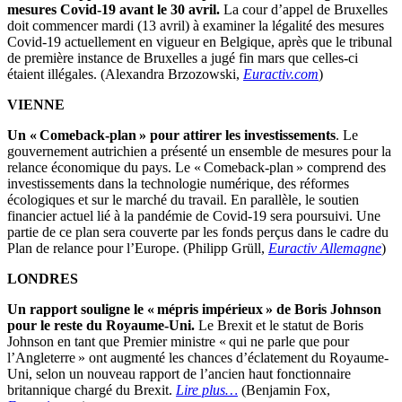
mesures Covid-19 avant le 30 avril.
La cour d’appel de Bruxelles
doit commencer mardi (13 avril) à examiner la légalité des mesures
Covid-19 actuellement en vigueur en Belgique, après que le tribunal
de première instance de Bruxelles a jugé fin mars que celles-ci
étaient illégales. (Alexandra Brzozowski,
Euractiv.com
)
VIENNE
Un « Comeback-plan » pour attirer les investissements
. Le
gouvernement autrichien a présenté un ensemble de mesures pour la
relance économique du pays. Le « Comeback-plan » comprend des
investissements dans la technologie numérique, des réformes
écologiques et sur le marché du travail. En parallèle, le soutien
financier actuel lié à la pandémie de Covid-19 sera poursuivi. Une
partie de ce plan sera couverte par les fonds perçus dans le cadre du
Plan de relance pour l’Europe. (Philipp Grüll,
Euractiv Allemagne
)
LONDRES
Un rapport souligne le « mépris impérieux » de Boris Johnson
pour le reste du Royaume-Uni.
Le Brexit et le statut de Boris
Johnson en tant que Premier ministre « qui ne parle que pour
l’Angleterre » ont augmenté les chances d’éclatement du Royaume-
Uni, selon un nouveau rapport de l’ancien haut fonctionnaire
britannique chargé du Brexit.
Lire plus…
(Benjamin Fox,