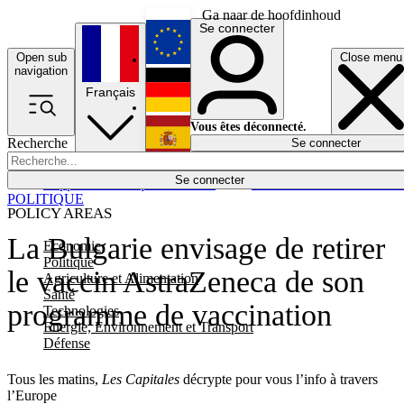
Ga naar de hoofdinhoud
Se connecter
Open sub
Close menu
English
navigation
Français
Deutsch
Vous êtes déconnecté.
Recherche
Se connecter
Español
Lumières éteintes
Se connecter
Rapporteur
Politique
Économie
Newsletters
Evénements
Em
POLITIQUE
POLICY AREAS
La Bulgarie envisage de retirer
Economie
Politique
le vaccin AstraZeneca de son
Agriculture et Alimentation
Santé
programme de vaccination
Technologies
Energie, Environnement et Transport
Défense
Tous les matins,
Les Capitales
décrypte pour vous l’info à travers
l’Europe