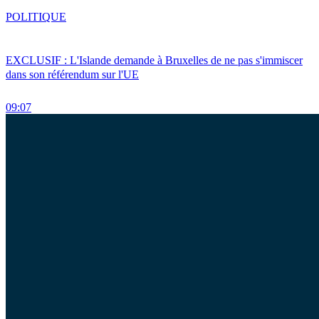
POLITIQUE
EXCLUSIF : L'Islande demande à Bruxelles de ne pas s'immiscer
dans son référendum sur l'UE
09:07