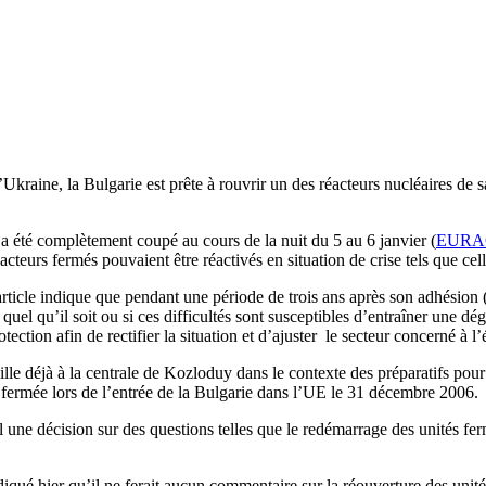
Ukraine, la Bulgarie est prête à rouvrir un des réacteurs nucléaires de s
a été complètement coupé au cours de la nuit du 5 au 6 janvier (
EURAC
éacteurs fermés pouvaient être réactivés en situation de crise tels que ce
icle indique que pendant une période de trois ans après son adhésion (la
 quel qu’il soit ou si ces difficultés sont susceptibles d’entraîner une 
ction afin de rectifier la situation et d’ajuster le secteur concerné à 
lle déjà à la centrale de Kozloduy dans le contexte des préparatifs pour 
té fermée lors de l’entrée de la Bulgarie dans l’UE le 31 décembre 2006.
ul une décision sur des questions telles que le redémarrage des unités 
qué hier qu’il ne ferait aucun commentaire sur la réouverture des unit