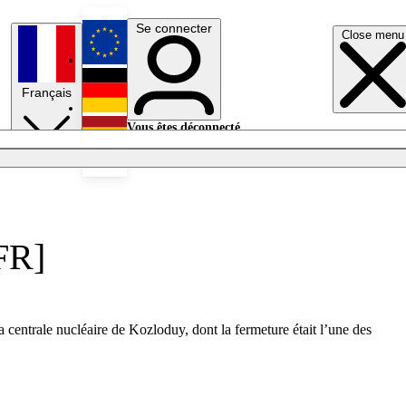
Se connecter
Close menu
English
Français
Deutsch
Vous êtes déconnecté.
Se connecter
Español
Lumières éteintes
[FR]
a centrale nucléaire de Kozloduy, dont la fermeture était l’une des