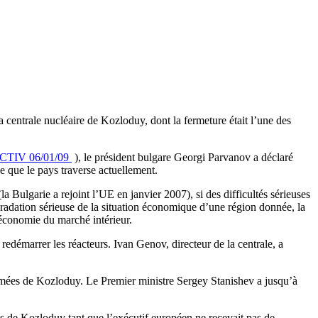
a centrale nucléaire de Kozloduy, dont la fermeture était l’une des
TIV 06/01/09
), le président bulgare Georgi Parvanov a déclaré
lle que le pays traverse actuellement.
 Bulgarie a rejoint l’UE en janvier 2007), si des difficultés sérieuses
dégradation sérieuse de la situation économique d’une région donnée, la
l’économie du marché intérieur.
redémarrer les réacteurs. Ivan Genov, directeur de la centrale, a
fermées de Kozloduy. Le Premier ministre Sergey Stanishev a jusqu’à
és de Kozloduy tant que l’exécutif européen ne recevait pas de