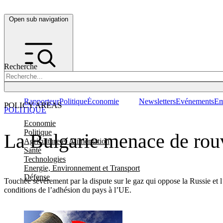
Open sub navigation
Recherche
Rapporteur
Politique
Économie
Newsletters
Evénements
Em
POLICY AREAS
POLITIQUE
Economie
Politique
La Bulgarie menace de rouv
Agriculture et Alimentation
Santé
Technologies
Energie, Environnement et Transport
Défense
Touchée sévèrement par la dispute sur le gaz qui oppose la Russie et l’
conditions de l’adhésion du pays à l’UE.