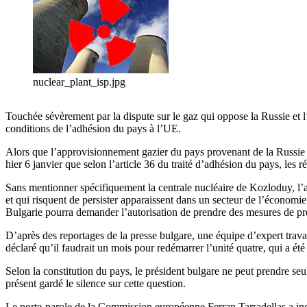
nuclear_plant_isp.jpg
Touchée sévèrement par la dispute sur le gaz qui oppose la Russie et l’
conditions de l’adhésion du pays à l’UE.
Alors que l’approvisionnement gazier du pays provenant de la Russie 
hier 6 janvier que selon l’article 36 du traité d’adhésion du pays, les r
Sans mentionner spécifiquement la centrale nucléaire de Kozloduy, l’art
et qui risquent de persister apparaissent dans un secteur de l’économie
Bulgarie pourra demander l’autorisation de prendre des mesures de prote
D’après des reportages de la presse bulgare, une équipe d’expert travai
déclaré qu’il faudrait un mois pour redémarrer l’unité quatre, qui a é
Selon la constitution du pays, le président bulgare ne peut prendre se
présent gardé le silence sur cette question.
Le porte-parole de la Commission européenne Ferran Tarradellas a indi