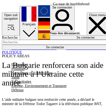
Ga naar de hoofdinhoud
Se connecter
Open sub
Close menu
English
navigation
Français
Deutsch
Vous êtes déconnecté.
Recherche
Se connecter
Español
Lumières éteintes
Se connecter
Rapporteur
Politique
Économie
Newsletters
Evénements
Em
POLITIQUE
POLICY AREAS
La Bulgarie renforcera son aide
Economie
Politique
militaire à l’Ukraine cette
Agriculture et Alimentation
Santé
année
Technologies
Energie, Environnement et Transport
Défense
L’aide militaire bulgare sera renforcée cette année, a déclaré le
ministre de la Défense Todor Tagarev à la télévision publique
BNT
,