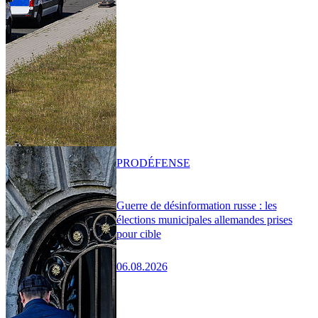
PRO
DÉFENSE
Guerre de désinformation russe : les
élections municipales allemandes prises
pour cible
06.08.2026