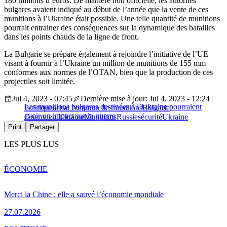
180 millions d’euros. De manière non officielle, les autorités
bulgares avaient indiqué au début de l’année que la vente de ces
munitions à l’Ukraine était possible. Une telle quantité de munitions
pourrait entrainer des conséquences sur la dynamique des batailles
dans les points chauds de la ligne de front.
La Bulgarie se prépare également à rejoindre l’initiative de l’UE
visant à fournir à l’Ukraine un million de munitions de 155 mm
conformes aux normes de l’OTAN, bien que la production de ces
projectiles soit limitée.
Jul 4, 2023 - 07:45
Dernière mise à jour: Jul 4, 2023 - 12:24
Les munitions bulgares destinées à l’Ukraine pourraient
Politique
achat commun de munitions
Bulgarie
avoir un impact sur la guerre
Guerre en Ukraine
Munitions
Russie
sécurité
Ukraine
Print
Partager
LES PLUS LUS
ÉCONOMIE
Merci la Chine : elle a sauvé l’économie mondiale
27.07.2026