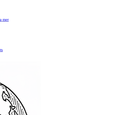
la mer
ts