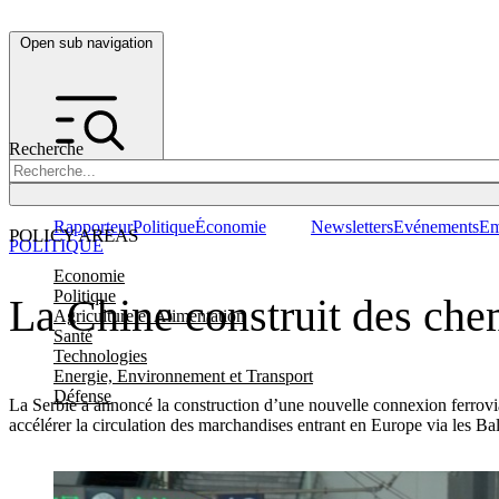
Open sub navigation
Recherche
Rapporteur
Politique
Économie
Newsletters
Evénements
Em
POLICY AREAS
POLITIQUE
Economie
Politique
La Chine construit des che
Agriculture et Alimentation
Santé
Technologies
Energie, Environnement et Transport
Défense
La Serbie a annoncé la construction d’une nouvelle connexion ferrovi
accélérer la circulation des marchandises entrant en Europe via les Ba