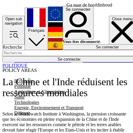
Ga naar de hoofdinhoud
Se connecter
Open sub
Close menu
English
navigation
Français
Deutsch
Vous êtes déconnecté.
Recherche
Se connecter
Español
Lumières éteintes
Se connecter
Rapporteur
Politique
Économie
Newsletters
Evénements
Em
POLITIQUE
POLICY AREAS
La Chine et l'Inde réduisent les
Economie
Politique
ressources mondiales
Agriculture et Alimentation
Santé
Technologies
Energie, Environnement et Transport
Défense
Selon le Worldwatch Institute à Washington, la pression croissante
que les économies en pleine expansion de la Chine et de l'Inde
exercent sur les ressources comme le pétrole et les terres arables
devrait faire réagir l'Europe et les Etats-Unis et les inciter à établir