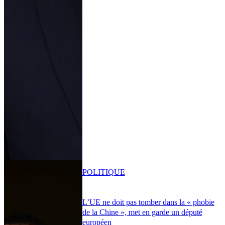
POLITIQUE
L’UE ne doit pas tomber dans la « phobie
de la Chine », met en garde un député
européen