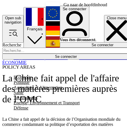
Ga naar de hoofdinhoud
Se connecter
Open sub
Close menu
English
navigation
Français
Deutsch
Vous êtes déconnecté.
Recherche
Se connecter
Español
Lumières éteintes
Se connecter
Rapporteur
Politique
Économie
Newsletters
Evénements
Em
ÉCONOMIE
POLICY AREAS
La Chine fait appel de l'affaire
Economie
Politique
des matières premières auprès
Agriculture et Alimentation
Santé
de l’OMC
Technologies
Energie, Environnement et Transport
Défense
La Chine a fait appel de la décision de l’Organisation mondiale du
commerce condamnant sa politique d’exportation des matières