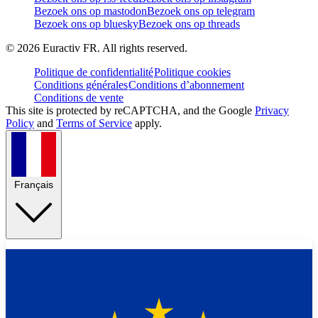
Bezoek ons op mastodon
Bezoek ons op telegram
Bezoek ons op bluesky
Bezoek ons op threads
©
2026
Euractiv FR. All rights reserved.
Politique de confidentialité
Politique cookies
Conditions générales
Conditions d’abonnement
Conditions de vente
This site is protected by reCAPTCHA, and the Google
Privacy
Policy
and
Terms of Service
apply.
Français