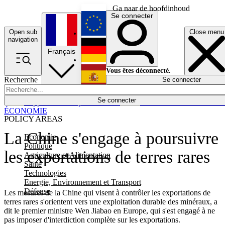
Ga naar de hoofdinhoud
Se connecter
Open sub
Close menu
English
navigation
Français
Deutsch
Vous êtes déconnecté.
Recherche
Se connecter
Español
Lumières éteintes
Se connecter
Rapporteur
Politique
Économie
Newsletters
Evénements
Em
ÉCONOMIE
POLICY AREAS
La Chine s'engage à poursuivre
Economie
Politique
les exportations de terres rares
Agriculture et Alimentation
Santé
Technologies
Energie, Environnement et Transport
Défense
Les mesures de la Chine qui visent à contrôler les exportations de
terres rares s'orientent vers une exploitation durable des minéraux, a
dit le premier ministre Wen Jiabao en Europe, qui s'est engagé à ne
pas imposer d'interdiction complète sur les exportations.